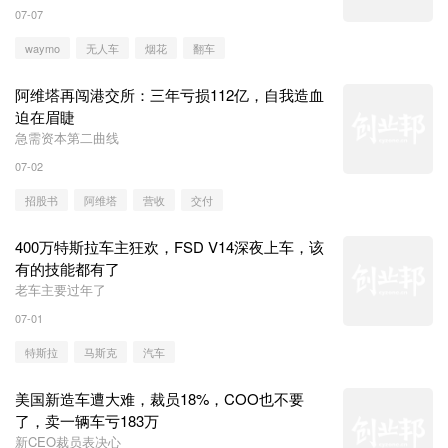
07-07
waymo
无人车
烟花
翻车
阿维塔再闯港交所：三年亏损112亿，自我造血
迫在眉睫
急需资本第二曲线
07-02
招股书
阿维塔
营收
交付
400万特斯拉车主狂欢，FSD V14深夜上车，该
有的技能都有了
老车主要过年了
07-01
特斯拉
马斯克
汽车
美国新造车遭大难，裁员18%，COO也不要
了，卖一辆车亏183万
新CEO裁员表决心