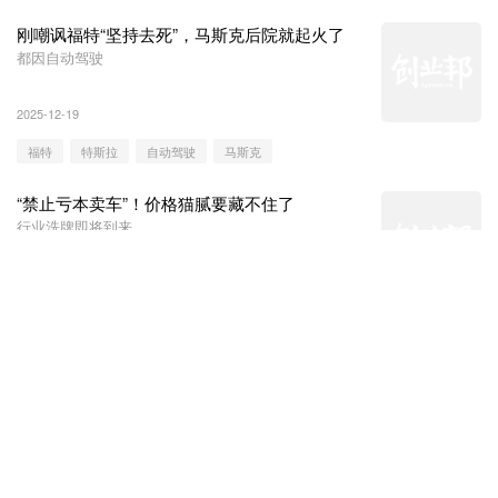
刚嘲讽福特“坚持去死”，马斯克后院就起火了
都因自动驾驶
2025-12-19
福特
特斯拉
自动驾驶
马斯克
“禁止亏本卖车”！价格猫腻要藏不住了
行业洗牌即将到来
2025-12-16
车企
价格战
汽车
消费者
德国豪华巨头，要换掌门人了
首要战场仍在中国
2025-12-11
宝马集团
宝马
新世代
齐普策