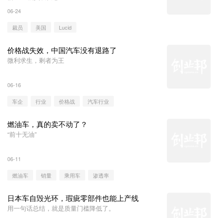
06-24
裁员
美国
Lucid
价格战失效，中国汽车没有退路了
微利求生，剩者为王
06-16
车企
行业
价格战
汽车行业
燃油车，真的卖不动了？
“前十无油”
06-11
燃油车
销量
乘用车
渗透率
日本车自毁光环，瑕疵零部件也能上产线
用一句话总结，就是质量门槛降低了。