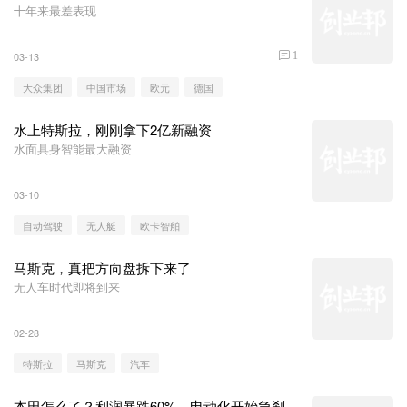
十年来最差表现
03-13
1
大众集团
中国市场
欧元
德国
水上特斯拉，刚刚拿下2亿新融资
水面具身智能最大融资
03-10
自动驾驶
无人艇
欧卡智舶
马斯克，真把方向盘拆下来了
无人车时代即将到来
02-28
特斯拉
马斯克
汽车
本田怎么了？利润暴跌60%，电动化开始急刹