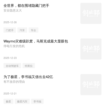
全世界，都在围堵隐藏门把手
安全隐患太大
2025-12-26
门把手
汽车
车企
Waymo灾难级趴窝，马斯克成最大显眼包
停电引发的危机
2025-12-23
自动驾驶车
特斯拉
为了极星，李书福又借出去42亿
有不放弃的理由
2025-12-21
极星
极星汽车
李书福