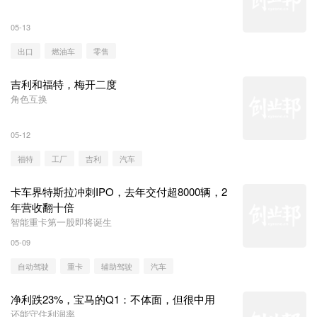
05-13
出口
燃油车
零售
吉利和福特，梅开二度
角色互换
05-12
福特
工厂
吉利
汽车
卡车界特斯拉冲刺IPO，去年交付超8000辆，2
年营收翻十倍
智能重卡第一股即将诞生
05-09
自动驾驶
重卡
辅助驾驶
汽车
净利跌23%，宝马的Q1：不体面，但很中用
还能守住利润率