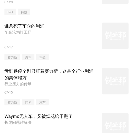
07-23
IPO
科技
谁杀死了车企的利润
车企沦为打工仔
07-17
赛力斯
汽车
车企
亏到跌停？别只盯着赛力斯，这是全行业利润
的集体塌方
行业压力的传导
07-15
赛力斯
问界
汽车
Waymo无人车，又被烟花给干翻了
长尾问题难解决