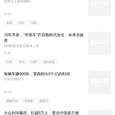
经典之上再造爆款
03-31
奇瑞
汽车
功能
10车齐发，“华系车”开启饱和式攻击，余承东缺
席
896线激光雷达集体上车
03-25
问界
华为
尚界
激光雷达
每辆车赚900块，零跑榨出5个亿的利润
干到月销9万+
03-18
零跑汽车
毛利率
新势力
大众利润暴跌，狂裁5万人，誓在中国多打粮