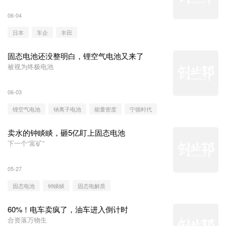
06-04
日本
车企
丰田
固态电池还没整明白，锂空气电池又来了
被视为终极电池
06-03
锂空气电池
钠离子电池
能量密度
宁德时代
卖水的钟睒睒，砸5亿盯上固态电池
下一个“富矿”
05-27
固态电池
钟睒睒
固态电解质
60%！电车卖疯了，油车进入倒计时
合资落万物生