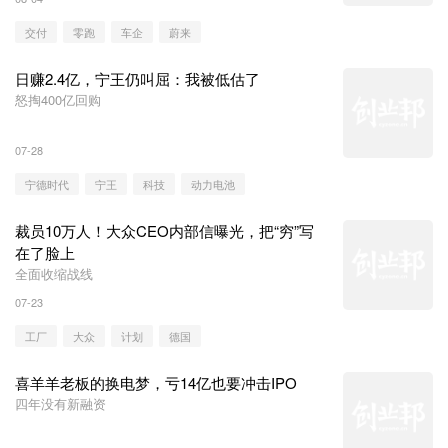
交付
零跑
车企
蔚来
日赚2.4亿，宁王仍叫屈：我被低估了
怒掏400亿回购
07-28
宁德时代
宁王
科技
动力电池
裁员10万人！大众CEO内部信曝光，把“穷”写
在了脸上
全面收缩战线
07-23
工厂
大众
计划
德国
喜羊羊老板的换电梦，亏14亿也要冲击IPO
四年没有新融资