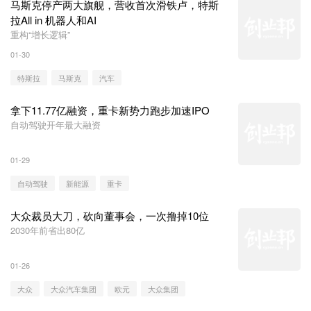
马斯克停产两大旗舰，营收首次滑铁卢，特斯
拉All in 机器人和AI
重构“增长逻辑”
01-30
特斯拉
马斯克
汽车
拿下11.77亿融资，重卡新势力跑步加速IPO
自动驾驶开年最大融资
01-29
自动驾驶
新能源
重卡
大众裁员大刀，砍向董事会，一次撸掉10位
2030年前省出80亿
01-26
大众
大众汽车集团
欧元
大众集团