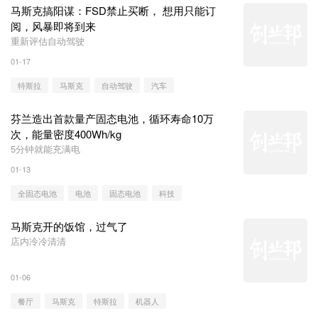
马斯克搞阳谋：FSD禁止买断， 想用只能订
阅，风暴即将到来
重新评估自动驾驶
01-17
特斯拉
马斯克
自动驾驶
汽车
芬兰造出首款量产固态电池，循环寿命10万
次，能量密度400Wh/kg
5分钟就能充满电
01-13
全固态电池
电池
固态电池
科技
马斯克开的饭馆，过气了
店内冷冷清清
01-06
餐厅
马斯克
特斯拉
机器人