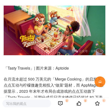
「Tasty Travels」| 图片来源：Aptoide
在月流水超过 500 万美元的「Merge Cooking」的启发下，
点点互动与柠檬微趣竞相投入“做菜”题材，而 AppMagic 数
据显示，2023 年末年才布局合成游戏的点点互动旗下
「Tasty Travels」近期分成后日流水峰值已经超过 80 万美
0
0
1
元，最近 30 天流水达到 2283 万美元（约合 1.55 亿人民
写出我的观点