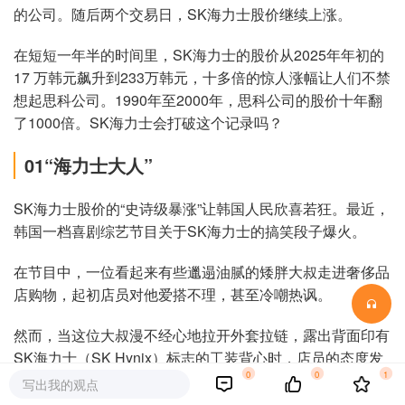
的公司。随后两个交易日，SK海力士股价继续上涨。
在短短一年半的时间里，SK海力士的股价从2025年年初的
17 万韩元飙升到233万韩元，十多倍的惊人涨幅让人们不禁
想起思科公司。1990年至2000年，思科公司的股价十年翻
了1000倍。SK海力士会打破这个记录吗？
01“海力士大人”
SK海力士股价的“史诗级暴涨”让韩国人民欣喜若狂。最近，
韩国一档喜剧综艺节目关于SK海力士的搞笑段子爆火。
在节目中，一位看起来有些邋遢油腻的矮胖大叔走进奢侈品
店购物，起初店员对他爱搭不理，甚至冷嘲热讽。
然而，当这位大叔漫不经心地拉开外套拉链，露出背面印有
SK海力士（SK Hynix）标志的工装背心时，店员的态度发
0
0
1
生了180度大转弯，直接原地滑跪，口中连呼“海力士大
写出我的观点
人”。