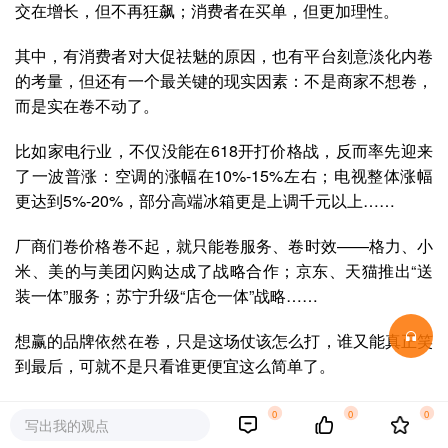
交在增长，但不再狂飙；消费者在买单，但更加理性。
其中，有消费者对大促祛魅的原因，也有平台刻意淡化内卷
的考量，但还有一个最关键的现实因素：不是商家不想卷，
而是实在卷不动了。
比如家电行业，不仅没能在618开打价格战，反而率先迎来
了一波普涨：空调的涨幅在10%-15%左右；电视整体涨幅
更达到5%-20%，部分高端冰箱更是上调千元以上……
厂商们卷价格卷不起，就只能卷服务、卷时效——格力、小
米、美的与美团闪购达成了战略合作；京东、天猫推出“送
装一体”服务；苏宁升级“店仓一体”战略……
想赢的品牌依然在卷，只是这场仗该怎么打，谁又能真正笑
到最后，可就不是只看谁更便宜这么简单了。
家电“不降反涨”
0
0
0
写出我的观点