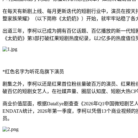
在每天有新剧上线、每月更新迭代的短剧行业中，演员在按天
整家族荣耀》（以下简称《太奶奶》）开始，就牢牢站稳了各
出道三年，李柯以已成为拥有百亿话题、百亿播放的新一代短剧女
《太奶奶》第3部打破红果短剧热度纪录，以2亿多的热度值位
*红色名字为听花岛旗下演员
剧集之外，李柯以还是红果首位粉丝量破百万的演员、红果粉丝量最
破百亿的短剧女艺人，在社媒声量、圈层认知度、短剧大热C
商业价值层面，根据DataEye剧查查《2026年Q1中国
ENDATA统计，2026年第一季度，李柯以凭借13个商业
员。