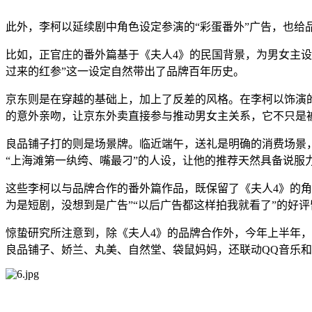
此外，李柯以延续剧中角色设定参演的“彩蛋番外”广告，也给
比如，正官庄的番外篇基于《夫人4》的民国背景，为男女主设计
过来的红参”这一设定自然带出了品牌百年历史。
京东则是在穿越的基础上，加上了反差的风格。在李柯以饰演的
的意外亲吻，让京东外卖直接参与推动男女主关系，它不只是
良品铺子打的则是场景牌。临近端午，送礼是明确的消费场景
“上海滩第一纨绔、嘴最刁”的人设，让他的推荐天然具备说服
这些李柯以与品牌合作的番外篇作品，既保留了《夫人4》的
为是短剧，没想到是广告”“以后广告都这样拍我就看了”的好评
惊蛰研究所注意到，除《夫人4》的品牌合作外，今年上半年
良品铺子、娇兰、丸美、自然堂、袋鼠妈妈，还联动QQ音乐和