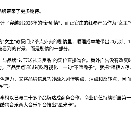
品牌带来了更多期待。
了穿越到2026年的“新剧情”，而正官庄的红参产品作为“女主
“女主”教豪门少爷点外卖的剧情里，顺理成章地带出20元券、1
被看到的背景，而是剧情的一部分。
，与品牌“过节送礼送良品”的定位直接吻合。番外广告没有改变
力。产品卖点通过试吃可视化：一句“不噎嗓子”，就把“粗粮入粽
角色魅力，又将品牌信息巧妙融入剧情笑点、泪点和反转点，因而
留言。
，李柯以已与二十多个品牌达成商务合作，商业价值持续断层第一
酷狗音乐两大音乐平台推出“星光卡”。