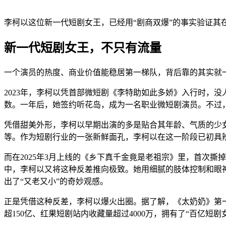
李柯以这位新一代短剧女王，已经用“剧商双爆”的事实验证其
新一代短剧女王，不只有流量
一个演员的热度、商业价值能稳居第一梯队，背后靠的其实就
2023年，李柯以凭首部微短剧《李特助如此多娇》入行时，
数。一年后，她签约听花岛，成为一名职业微短剧演员。不过
凭借甜美外形，李柯以早期出演的多是贴合其年龄、气质的少
等。作为短剧行业的一张新鲜面孔，李柯以在这一阶段已初具
而在2025年3月上线的《乡下真千金竟是老祖宗》里，首次
中，李柯以又将这种反差推向极致。她用细腻的肢体控制和眼
出了“又老又小”的奇妙观感。
正是凭借这种反差，李柯以爆火出圈。据了解，《太奶奶》第一部
超150亿、红果短剧站内收藏量超过4000万，拥有了“百亿短剧