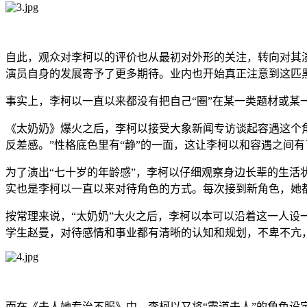
自此，观众对李柯以的评价也从最初对外形的关注，转向对其演
演员自身的发展寄予了更多期待。业内也开始真正注意到这匹
事实上，李柯以一直以来都没有把自己“圈”在某一类题材或
《太奶奶》爆火之后，李柯以接受大象新闻专访谈起容遇这个
反差感。”性格底色里有“静”的一面，这让李柯以和容遇之间
为了演出“七十岁的年龄感”，李柯以仔细观察身边长辈的生活
实也是李柯以一直以来对待角色的方式。每次接到新角色，她
按常理来说，“太奶奶”大火之后，李柯以本可以沿着这一人
学生赵曼，对待感情和事业都有清晰的认知和规划，不卑不亢
而在《夫人她专治不服》中，李柯以又将“霸道夫人”的角色设