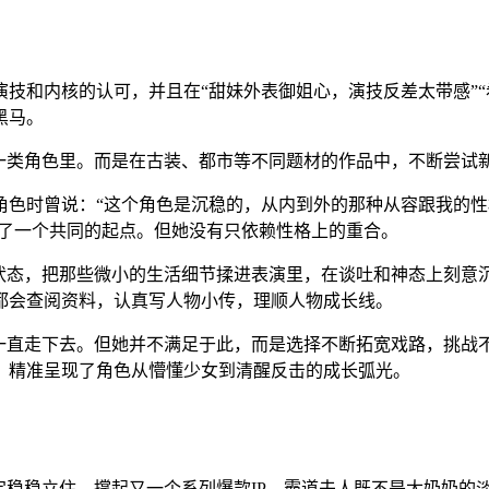
技和内核的认可，并且在“甜妹外表御姐心，演技反差太带感”“
黑马。
某一类角色里。而是在古装、都市等不同题材的作品中，不断尝试
角色时曾说：“这个角色是沉稳的，从内到外的那种从容跟我的
有了一个共同的起点。但她没有只依赖性格上的重合。
状态，把那些微小的生活细节揉进表演里，在谈吐和神态上刻意沉
都会查阅资料，认真写人物小传，理顺人物成长线。
设一直走下去。但她并不满足于此，而是选择不断拓宽戏路，挑战
，精准呈现了角色从懵懂少女到清醒反击的成长弧光。
定稳稳立住，撑起又一个系列爆款IP。霸道夫人既不是太奶奶的