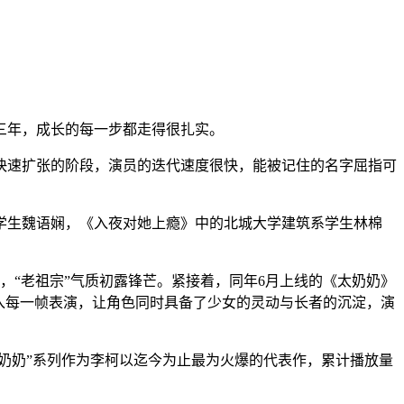
三年，成长的每一步都走得很扎实。
于快速扩张的阶段，演员的迭代速度很快，能被记住的名字屈指可
学生魏语娴，《入夜对她上瘾》中的北城大学建筑系学生林棉
，“老祖宗”气质初露锋芒。紧接着，同年6月上线的《太奶奶》
入每一帧表演，让角色同时具备了少女的灵动与长者的沉淀，演
太奶奶”系列作为李柯以迄今为止最为火爆的代表作，累计播放量