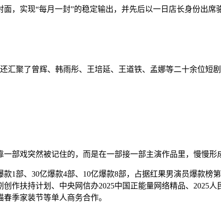
，实现“每月一封”的稳定输出，并先后以一日店长身份出席骆驼、
下还汇聚了曾辉、韩雨彤、王培延、王道铁、孟娜等二十余位短
靠一部戏突然被记住的，而是在一部接一部主演作品里，慢慢形
款1部、30亿爆款4部、10亿爆款8部，占据红果男演员爆款
创作扶持计划、中央网信办2025中国正能量网络精品、2025
猫春季家装节等单人商务合作。