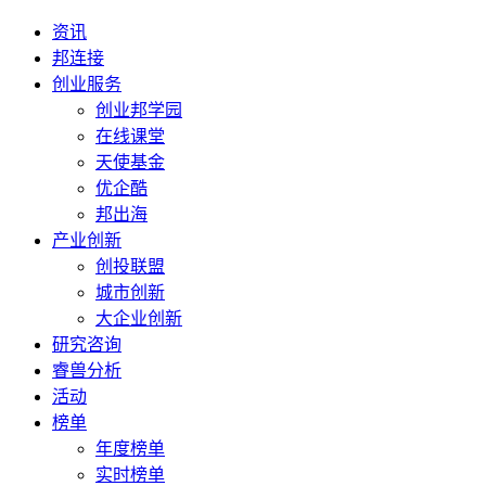
资讯
邦连接
创业服务
创业邦学园
在线课堂
天使基金
优企酷
邦出海
产业创新
创投联盟
城市创新
大企业创新
研究咨询
睿兽分析
活动
榜单
年度榜单
实时榜单