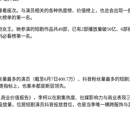
排着座次。与演员相关的各种热度榜、价值榜上，也总会出现一
大榜单的第一名。
王。她参演的短剧作品共49部，已有2部播放量破50亿、6部播
列必看榜第一名。
多的演员（截至6月7日400.7万）、抖音粉丝量最多的短剧女
P等指标上，也基本都是断层领先。
微短剧艺人商业价值报告》，李柯以在剧集热度、社媒影响力与商业
视频的投放量，位居短剧演员抖音投放首位，也是当季唯一横跨服