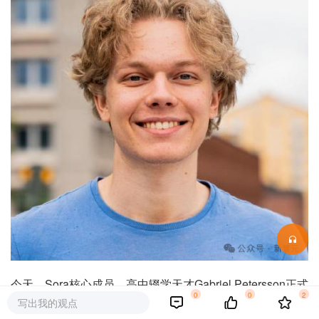
今天，Sora核心成员、高中辍学天才Gabriel Petersson正式
0
0
2
官宣——
写出我的观点