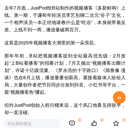
去年7月底，JustPod给B站制作的视频播客《多新鲜呐》上
线。第一期，于谦和年轻演员李艺彤聊二次元“谷子”文化，
一个相声演员一本正经地请教什么是“吃谷”，本身就带着反
差。上线不到一周，播放量破两百万。
这算是2025年视频播客大潮里的第一朵浪花。
那年年初，B站把视频播客提到全站最高优先级：2月发
起“上B站看播客”的招募计划，7月又抛出“视频播客出圈计
划”，许诺十亿级流量。《罗永浩的十字路口》《陈鲁豫·漫
谈》也在8月上线，播放量屡创新高。紧接着媒体人纷纷入
局，大量创作者把节目同步分发到抖音、小红书等平台，一
股“视频播客热”骤起。
但对JustPod创始人程衍樑来说，这个风口他看见得很早，
却一直没碰。
0
0
1
写出我的观点
2018年左右，他就认为YouTube已是全世界最大的“播客平