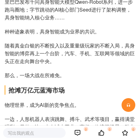
里巴巴发布千问具身智能大模型Qwen-Robot系列，进一步
跑马圈地；字节跳动的AI核心部门Seed进行了架构调整，
具身智能纳入核心业务……
种种迹象表明，具身智能成为业界的共识。
随着真金白银的不断投入以及重量级玩家的不断入局，具身
智能的博弈再上一个台阶，汽车、手机、互联网等领域的巨
头正在走向舞台中央。
那么，一场大战在所难免。
抢滩万亿元蓝海市场
物理世界，成为AI新的竞争焦点。
一边，人形机器人表演跳舞、搏斗、武术等项目，赢得满堂
喝彩；另外一边，也在试水工业、商超、物流等场景，助力
0
0
0
写出我的观点
企业降本增效、提质增效、创新增效。