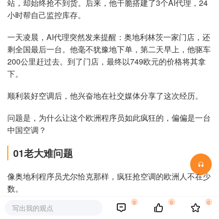
站，却始终抢不到货。后来，他干脆搭建了3个AI代理，24
小时帮自己监控库存。
一天凌晨，AI代理突然发来提醒：奥地利林茨一家门店，还
剩全国最后一台。他毫不犹豫地下单，第二天早上，他驱车
200公里赶过去。到了门店，最终以749欧元的价格将其拿
下。
顺利装好空调后，他兴奋地在社交媒体分享了这次经历。
问题是，为什么让这个欧洲程序员如此疯狂的，偏偏是一台
中国空调？
01老大难问题
像奥地利程序员尤尔恰克那样，疯狂抢空调的欧洲人不在少
数。
0
0
0
写出我的观点
因为这个夏天，欧洲正在经历一场十分罕见的热浪。6月