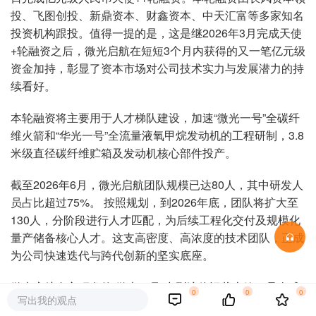
投、飞图创投、新鼎资本、财鑫资本、中天汇富等多家知名
投资机构跟投。值得一提的是，这是继2026年3月完成天使
+轮融资之后，微光启航在短短3个月内获得的又一笔亿元级
资金加持，彰显了资本市场对公司技术实力与发展潜力的持
续看好。
本轮融资将主要用于人才梯队建设，加速“微光一号”全碳纤
维火箭和“华光一号”全流量液氧甲烷发动机的工程研制，3.8
米级直径碳纤维贮箱及发动机核心部件投产。
截至2026年6月，微光启航团队规模已达80人，其中研发人
员占比超过75%。 按照规划，到2026年底，团队将扩大至
130人，分阶段进行人才匹配，为后续工程化交付及规模化
量产储备核心人才。这支高密度、高浓度的技术团队，正成
为公司快速迭代与跨代创新的坚实底座。
微光启航自主研发的“微光一号”中型液体运载火箭，是全球
0
0
0
写出我的观点
首款融合“碳纤维复合材料+全流量分级燃烧循环动力+液氧