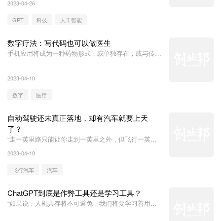
2023-04-26
GPT
科技
人工智能
数字疗法：写代码也可以做医生
手机应用将成为一种药物形式，或单独存在，或与传统
药物相结合，带来更高效、更个性化的治疗方式。
2023-04-10
数字
医疗
自动驾驶还未真正落地，却有汽车就要上天
了？
“走一英里路只能让你走到一英里之外，但飞行一英里
就能把你带到任何地方。”
2023-04-10
飞行汽车
汽车
ChatGPT到底是作弊工具还是学习工具？
“如果说，人机共存将不可避免，我们将要学习善用机
器，彼此关爱，共享未来”