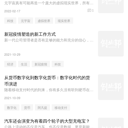
元宇宙真有可能再造一个庞大的虚拟现实世界，所有现
实世界的人在元宇宙里都有一个网络分身，将来人们将
2022-02-17
1
会有多个身份，在实体世界的物理身份，以及在虚拟世
界的数字身份。
科技
元宇宙
虚拟世界
现实世界
新冠疫情塑造的新工作方式
新一代公司管理者是否有足够的能力和充分的信心，在
下一次未知的危机来临前攻坚克难？
2021-10-29
经济
生活
新冠疫情
科技
从货币数字化到数字化货币：数字化时代的货
币演进
随着移动支付时代的到来，你有多久没有听到硬币在你
口袋里碰撞的声音了？
2021-10-09
数字化
货币
阿凡提
移动支付
汽车还会演变为有着四个轮子的大型充电宝？
公路上流动的不仅是汽车，也不仅是数据，更是新能