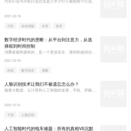
汽车行业与手机行业过去是八竿子打不着的两个行业。
2021-02-18
汽车
自动驾驶
共享
技术
数字经济时代的垄断：从平台到注意力，从选
择权到时间控制
消费者最终拥有的，是一个更加安全、透明和值得信赖
的数字经济服务。
2021-02-03
科技
数字经济
垄断
人脸识别技术让我们不被遗忘怎么办？
随着大数据、云计算和人工智能的发展，手机、穿戴式
设备、摄像头、传感器等无时无刻都在记录着人们的运
行轨迹，这些都被数字化后云端存储，低成本、无限
2020-10-31
制、跨地域的传输、复制和存储。
干货
人脸识别
人工智能时代的电车难题：所有的真相VS沉默