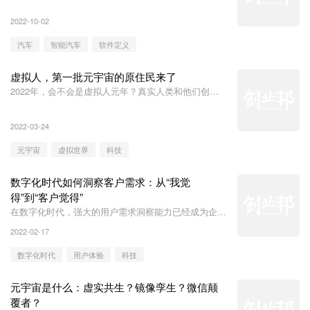
2022-10-02
汽车
智能汽车
软件定义
虚拟人，第一批元宇宙的原住民来了
2022年，会不会是虚拟人元年？真实人类和他们创造
的虚拟人，正在形成崭新的社会关系。形形色色的虚拟
人，将会成为第一批元宇宙的原住民，在虚拟新大陆上
2022-03-24
构建后人类社会。
元宇宙
虚拟世界
科技
数字化时代如何洞察客户需求：从“我觉
得”到“客户觉得”
在数字化时代，强大的用户需求洞察能力已经成为企业
满足用户价值需求，优化用户体验，持续保持竞争力的
2022-02-17
关键因素，是企业经营的重中之重。
数字化时代
用户体验
科技
元宇宙是什么：虚实共生？镜像孪生？微信颠
覆者？