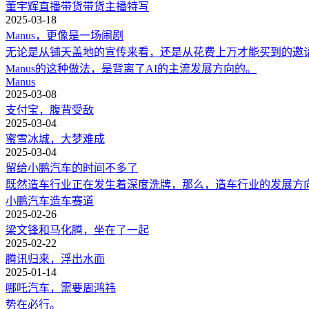
董宇辉
直播带货
带货主播
特写
2025-03-18
Manus，更像是一场闹剧
无论是从铺天盖地的宣传来看，还是从花费上万才能买到的邀请
Manus的这种做法，是背离了AI的主流发展方向的。
Manus
2025-03-08
支付宝，腹背受敌
2025-03-04
蜜雪冰城，大梦难成
2025-03-04
留给小鹏汽车的时间不多了
既然造车行业正在发生着深度洗牌，那么，造车行业的发展方
小鹏汽车
造车
赛道
2025-02-26
梁文锋和马化腾，坐在了一起
2025-02-22
腾讯归来，浮出水面
2025-01-14
哪吒汽车，需要周鸿祎
势在必行。