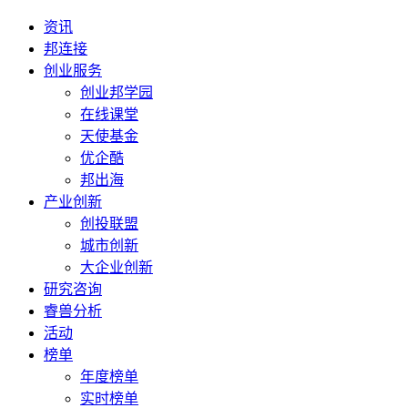
资讯
邦连接
创业服务
创业邦学园
在线课堂
天使基金
优企酷
邦出海
产业创新
创投联盟
城市创新
大企业创新
研究咨询
睿兽分析
活动
榜单
年度榜单
实时榜单