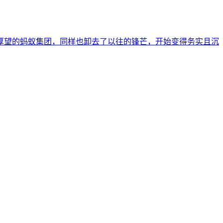
厚望的蚂蚁集团，同样也卸去了以往的锋芒，开始变得务实且沉