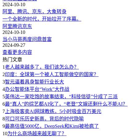
2024-10-10
阿里、腾讯、京东，大象转身
一个全新的时代，开始拉开了序幕。
阿里
腾讯
京东
2024-10-10
当小马哥再度问鼎首富
2024-09-27
查看更多内容
热门文章
1
老人越来越多了，我们该怎么办？
2
印度：全球第一个被人工智能做空的国家？
3
智元逼着具身智能行业长大
4
办公智能体平台“Work”大作战
5
英伟达一家吃饱的故事结束，“科技信徒”分成了三派
6
最“真人”的综艺都AI化了，“老登”文娱还剩什么不能AI？
7
上海极客卖AI网球教练，5小时吸金百万美元
8
可口可乐历史新高，背后的时代隐喻
9
最高估值5000亿，DeepSeek和Kimi被抢疯了
10
为什么商场越来越无聊了？