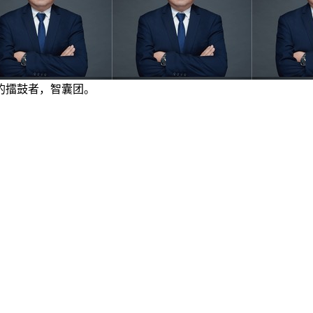
的擂鼓者，智囊团。