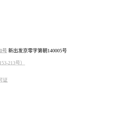
10号
新出发京零字第朝140005号
3-213号）
可证