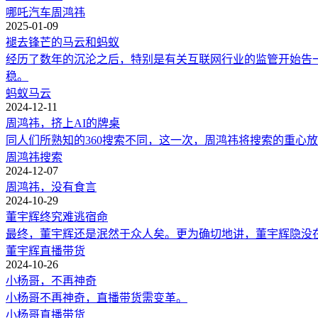
哪吒汽车
周鸿祎
2025-01-09
褪去锋芒的马云和蚂蚁
经历了数年的沉沦之后，特别是有关互联网行业的监管开始告
稳。
蚂蚁
马云
2024-12-11
周鸿祎，挤上AI的牌桌
同人们所熟知的360搜索不同，这一次，周鸿祎将搜索的重心放
周鸿祎
搜索
2024-12-07
周鸿祎，没有食言
2024-10-29
董宇辉终究难逃宿命
最终，董宇辉还是泯然于众人矣。更为确切地讲，董宇辉隐没
董宇辉
直播带货
2024-10-26
小杨哥，不再神奇
小杨哥不再神奇，直播带货需变革。
小杨哥
直播带货