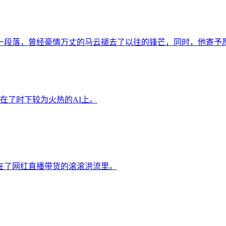
一段落，曾经豪情万丈的马云褪去了以往的锋芒，同时，他寄予
在了时下较为火热的AI上。
在了网红直播带货的滚滚洪流里。