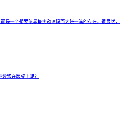
，而是一个想要依靠售卖邀请码而大赚一笔的存在。很显然，
继续留在牌桌上呢？