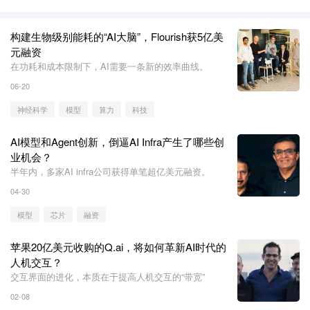
构建生物级别能耗的“AI大脑”，Flourish获5亿美
元融资
在功耗和成本限制下，AI需要一条新的效率曲线。
06-20
神经科学
模型
算力
科技
AI模型和Agent创新，倒逼AI Infra产生了哪些创
业机会？
半年内，多家AI infra公司获得单笔超亿美元融资。
04-30
模型
芯片
融资
苹果20亿美元收购的Q.ai，将如何革新AI时代的
人机交互？
交互界面的进化，本质在于提高人机交互的“带宽”
02-08