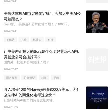
2024-03-21
英伟达掌握AI时代“摩尔定律”，会加大中美AI公
司差距么？
8年时间，英伟达AI芯片的算力增长了1000倍。
2024-03-21
英伟达
芯片
机器人
科技
让中美差距拉大的Sora是什么？好莱坞和AI视
觉创业公司会挂掉吗？
国内外一批创新公司要挂了吗？
2024-02-17
语言模型
扩散模型
科技
视频
收入增长10倍的Harvey融资8000万美元，为什
么法律AI的商业化走得这么快？
行业特效与AI能力的契合度是关键。
2024-01-05