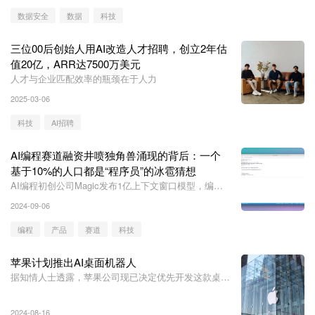
数据安全
数据
科技
三位00后创始人用AI改造人才招聘，创立2年估
值20亿，ARR达7500万美元
人才与企业匹配效率的瓶颈在于人力
2025-03-06
科技
AI招聘
AI编程赛道融资井喷独角兽涌现的背后：一个
基于10%的人口都是“程序员”的冰雹猜想
AI编程初创公司Magic发布1亿上下文窗口模型，编码
能力超级加倍
2024-09-06
编程
产品
赛道
科技
苹果计划推出AI桌面机器人
据知情人士透露，苹果公司现已决定优先开发这款桌面
机器人设备，首款支持Apple Intelligence的智能家居，
目标在2026年或2027年尽早推出。
2024-08-16