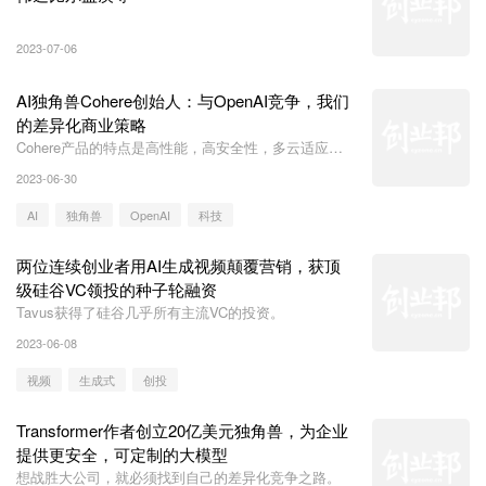
2023-07-06
AI独角兽Cohere创始人：与OpenAI竞争，我们
的差异化商业策略
Cohere产品的特点是高性能，高安全性，多云适应性
和数据可控性，这些特性正好解决目前商业客户对于AI
2023-06-30
的普遍担心，也是他们能够与OpenAI等差异化竞争的
关键。
AI
独角兽
OpenAI
科技
两位连续创业者用AI生成视频颠覆营销，获顶
级硅谷VC领投的种子轮融资
Tavus获得了硅谷几乎所有主流VC的投资。
2023-06-08
视频
生成式
创投
Transformer作者创立20亿美元独角兽，为企业
提供更安全，可定制的大模型
想战胜大公司，就必须找到自己的差异化竞争之路。