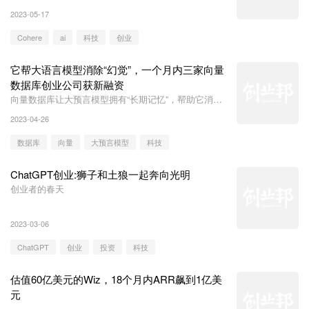
2023-05-17
Cohere
ai
科技
创业
它帮大语言模型消除“幻觉”，一个月内三家向量
数据库创业公司获新融资
向量数据库让大预言模型拥有“长期记忆”，帮助它消
除“幻觉”。
2023-04-26
数据库
向量
大预言模型
科技
ChatGPT创业:狮子和土狼一起奔向光明
创业者的春天
2023-03-06
ChatGPT
创业
投资
科技
估值60亿美元的Wiz，18个月内ARR飙到1亿美
元