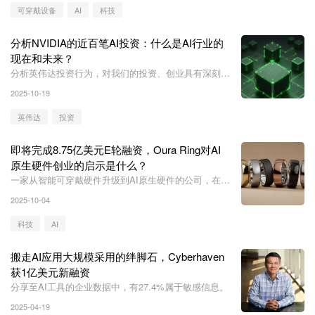
可穿戴设备
AI
科技
分析NVIDIA的近百笔AI投资：什么是AI行业的
现在和未来？
分析英伟达投资行为，对我们的投资、创业具有深刻意
义。
2025-10-19
英伟达
投资
即将完成8.75亿美元E轮融资，Oura Ring对AI
原生硬件创业的启示是什么？
一家从智能可穿戴硬件升级到AI原生硬件的公司，在
2024年到2025年迎来爆发式增长。
2025-10-04
科技
AI
搬走AI应用大规模采用的绊脚石，Cyberhaven
获1亿美元新融资
分享至AI工具的企业数据中，有27.4%属于敏感信息。
2025-04-19