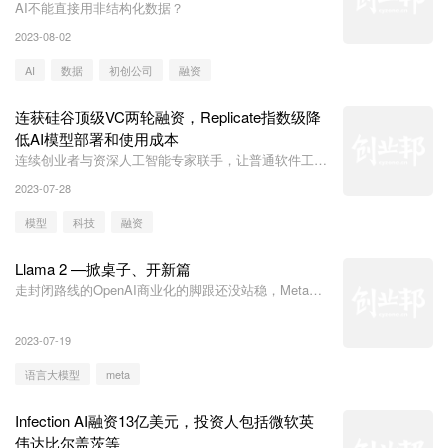
AI不能直接用非结构化数据？
2023-08-02
AI
数据
初创公司
融资
连获硅谷顶级VC两轮融资，Replicate指数级降
低AI模型部署和使用成本
连续创业者与资深人工智能专家联手，让普通软件工程
师也能玩转大模型
2023-07-28
模型
科技
融资
Llama 2 —掀桌子、开新篇
走封闭路线的OpenAI商业化的脚跟还没站稳，Meta就
掀翻了牌桌。
2023-07-19
语言大模型
meta
Infection AI融资13亿美元，投资人包括微软英
伟达比尔盖茨等