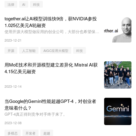
法律
AI
科技
together.ai让AI模型训练快9倍，获NVIDIA参投
1.025亿美元A轮融资
使用开源大模型做应用的创业公司，大部分也希望保持
自己的独立性，会使用多云策略，而一个能力强，成本
2023-12-21
低的AI云平台就非常需要。
开源
人工智能
AIGC应用大模型
科技
用MoE技术和开源模型建立差异化 Mistral AI获
4.15亿美元融资
2023-12-14
当Google的Gemini性能超越GPT-4，对创业者
意味着什么？
GPT-4真正得到竞争对手终于来了。
2023-12-08
多模态
开发者
超越