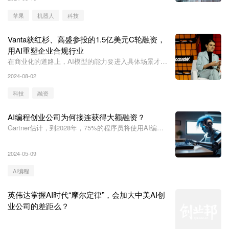
苹果
机器人
科技
Vanta获红杉、高盛参投的1.5亿美元C轮融资，
用AI重塑企业合规行业
在商业化的道路上，AI模型的能力要进入具体场景才能
产生巨大价值。
2024-08-02
科技
融资
AI编程创业公司为何接连获得大额融资？
Gartner估计，到2028年，75%的程序员将使用AI编程
工具。
2024-05-09
AI编程
英伟达掌握AI时代“摩尔定律”，会加大中美AI创
业公司的差距么？