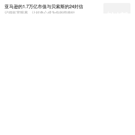
亚马逊的1.7万亿市值与贝索斯的24封信
记得拓宽眼界，让好奇心成为你的指南针。
2021-02-05
亚马逊
科技
贝索斯
下一个社交浪潮将到来，Tiktok们会是引领者
么？
社交隔离和在家办公加快了我们工作、生活和消磨时间
方式不断变化的步伐。这种巨大的转变意味着我们都更
2020-12-19
愿意尝试新事物，构建新的体验模式。
文娱
社交
Tiktok
Zoom
被Salesforce收购的Slack是如何从0到10亿的？
找到你的Magic Number，并搞懂它的意义。
2020-12-03
海外
Slack