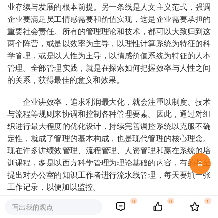
业存续与发展的根本前提。另一条线是人文主义范式，强调
企业要满足员工情感需要和价值实现，这是企业需要承担的
重要社会责任。所有的管理理论和技术，都可以大致归到这
两个阵营，或是以效率为主导，以理性计算系统为特征的科
学管理，或是以人性为主导，以情感价值系统为特征的人本
管理。全部管理实践，就是在探索如何把握效率与人性之间
的关系，获得最佳的意义和效果。
企业讲效率，追求利润最大化，就会注重以制度、技术
与流程等规则来协调和控制各种管理要素。因此，通过对组
织进行最大程度的优化设计，持续完善调控系统以克服不确
定性，就成了管理的基本构成，也是现代管理的核心理念。
现在许多讲绩效管理、流程管理、人资管理和赢在系统的培
训课程，多是以西方科学管理为理论基础的内容，有的甚至
提出对办公室的知识工作者进行流水线管理，每天要填一张
工作记录，以便加以监控。
0
0
1
写出我的观点
企业讲人性，追求人性情感化，就会注重以伦理、精