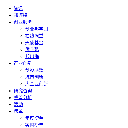
资讯
邦连接
创业服务
创业邦学园
在线课堂
天使基金
优企酷
邦出海
产业创新
创投联盟
城市创新
大企业创新
研究咨询
睿兽分析
活动
榜单
年度榜单
实时榜单