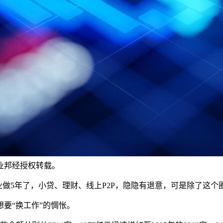
业邦经授权转载。
做5年了，小贷、理财、线上P2P，隐隐有退意，可是除了这个圈子我
要“换工作”的惆怅。