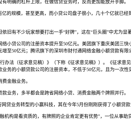
没有明确的杠杆上限，在做信贷业务时，反而更加能放开手脚。
几百亿的规模，甚至更高，而小贷公司盘子很小，几十个亿就已经
依旧有不少玩家想要打出一手“好牌”，这在“巨头圈”中尤为显
络小贷公司的注册资本提升至50亿元。美团旗下重庆美团三快
元增至50亿元；腾讯旗下的深圳市财付通网络金融小额贷款有限公
暂行办法（征求意见稿）》（下称《征求意见稿》）。《征求意
款业务的小额贷款公司的注册资本，不低于50亿元，且为一次性
消费金融业务。
贷款业务，多半都会是跨省网络小贷、消费金融两个牌照并行。
行网贷业务转型的小赢科技，其在今年5月份刚刚获得了小额贷
金融机构是看资质的，有牌照的企业肯定更有优势”，一位从事助