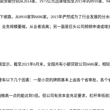
余额分别从2614家、1975亿元迅速增加至2015年的8910家、
路，从8910家到6686家。2015年俨然成为了行业发展的分
、业务规模萎缩，从业者逃离；另一面是巨头公司频频申请或增
？
示，截至2021年6月末，全国共有小额贷款公司6686家，相较
要有以下几个因素：一是小贷的牌照基本上由各个省审批，各个
。
可能稍微高一点的能达到5倍。但公司有资本金充足要求，杠杆率低