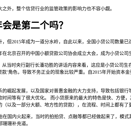
大之外，整个信贷行业的监管政策的影响力也不容小觑。
1年会是第二个吗？
升，但2015年成为一道分水岭，自此以来，全国小贷公司数量
当年在北京召开的中国小额贷款公司协会成立大会，成为小贷公司
京召开，从当时央行副行长潘功胜的讲话内容来看，这应是小贷公司
贷款’角色，导致不务正业的现象比较严重。自2015年开始资本金
体系的崛起发展，以及国家对普惠金融的大力支持，导致包括银
款时间等有了很大优化。 而小贷原来的最大的特色是快、方便，
的（以及一部分大额、地方性的贷款），在流程、时间上都有了
5年开始在国内火起来，当时的拍拍贷、点融等都已经做起来了，模
郑珊珊补充道。