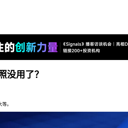
牌照没用了？
大等。