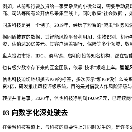
例如，从前银行要放贷给一家卖杂货的小微公司，需要手动复
商、司法等所有公开信息采集至线上，同时收集“社会数据”
同盾科技是另一个例子。2019年，经历了短暂的“爬虫”业务
据同盾披露的数据，其智能风控平台利用AI、生物识别、机
资，估值达20亿美元。其客户涵盖银行、保险等多个领域，数
盘点投资市场，IDG、淡马锡、启明创投等知名机构，都在智
也有极少数幸存下来的互金团队，依靠“技术”艰难上岸。
智能
信也科技迫切地想撕去P2P的标签，多次表示“和P2P没什么
资3亿，研发推出风控评级系统，目的是对借款人作风险评级
转型并非易事。2020年，信也科技净利润19.69亿元，已
03
向数字化深处驶去
在金融科技赛道上，与科技的重要性上升同时发生的，是许多公