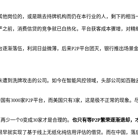
其他岗位的，或是跳去持牌机构而仍在本行业的人，剩下的相当
严之前，消费信贷的竞争就已白热化，平台获客成本骤增，对精
逐渐落伍，利润日益微薄，后来P2P平台团灭，银行推出场景金
。
未遭到洗牌攻击的公司。如今在智能风控领域，头部公司如百融
国有3000家P2P平台，而美国只有3家，这是极不正常的现象
甚至再少一个0变成30家才是合理的。
也只有等P2P繁荣逐渐退却，
很早就实现了基于线上无纸化纯信用评估的借贷。而在中国，落