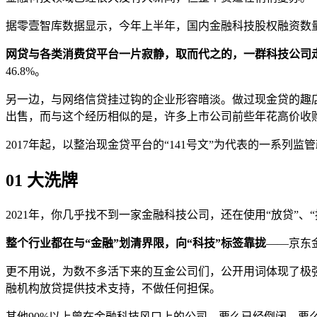
据零壹智库数据显示，今年上半年，国内金融科技股权融资数量达12
网贷与各类消费贷平台一片寂静，取而代之的，一群科技公司
46.8%。
另一边，与网络信贷挂过钩的企业形容暗淡。做过现金贷的趣店
出售，而与这个经历相似的是，许多上市公司前些年花高价收
2017年起，以整治现金贷平台的“141号文”为代表的一系
01
大洗牌
2021年，你几乎找不到一家金融科技公司，还在使用“放贷”、“抵
整个行业都在与“金融”划清界限，向“科技”标签靠拢
——京东金
更不用说，为数不多活下来的互金公司们，公开用词体现了极
融机构放贷提供技术支持，不做任何担保。
其他90%以上曾在金融科技风口上的公司，要么已经倒闭，要