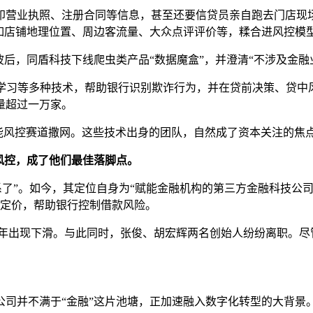
印营业执照、注册合同等信息，甚至还要信贷员亲自跑去门店现
，如店铺地理位置、周边客流量、大众点评评价等，糅合进风控模
风波后，同盾科技下线爬虫类产品“数据魔盒”，并澄清“不涉及金
器学习等多种技术，帮助银行识别欺诈行为，并在贷前决策、贷中
量超过一万家。
能风控赛道撒网。这些技术出身的团队，自然成了资本关注的焦
风控，成了他们最佳落脚点。
关系了”。如今，其定位自身为“赋能金融机构的第三方金融科技
与定价，帮助银行控制借款风险。
连续两年出现下滑。与此同时，张俊、胡宏辉两名创始人纷纷离职
司并不满于“金融”这片池塘，正加速融入数字化转型的大背景