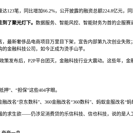
3笔，同比增加66.2%，公开披露的融资总额224.8亿元，同比增
走到了聚光灯下。
数据服务、智能风控、智能财务为首的企服赛道
，最新奢侈品电商项目万里目下架，宣告内部第九次创业失败；
购的金融科技公司，如今正成为烫手山芋。
列监管政策发布后，P2P平台团灭，金融科技行业大震动。这些年，
押”、“担保”这些404字眼。
融改名“京东数科”、360金融改名“360数科”、蚂蚁金服改名
强的求生欲——仍涉足消费贷的乐信科技、信也科技，说的是人工
么奄奄一息。