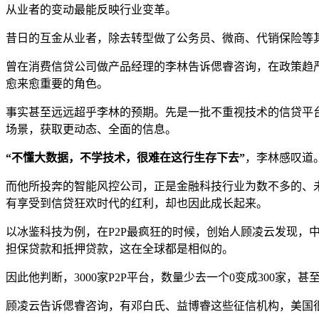
从业者的变动最能反映行业变革。
昔日的互金从业者，除去转型做了公务员、微商、代销保险等
曾在消费信贷公司做产品经理的李林告诉偲睿咨询，在政策趋
愈来愈重要的角色。
事实甚至远远超乎李林的预期。先是一批不重视技术的信贷平台
场景，获取更动态、全面的信息。
“
不懂大数据，不学技术，很难在这行生存下去”
，李林感叹道
而他所投奔的智能风控公司，正是金融科技行业为数不多的、
有享受到信贷狂欢时代的红利，却也因此成长起来。
以冰鉴科技为例，在P2P最疯狂的时候，创始人顾凌云发现，中
担保贷款和抵押贷款，这在全球都是相似的。
因此他判断，3000家P2P平台，数量少去一个0变成300家，
顾凌云告诉偲睿咨询，有邓白氏、益博睿这些征信机构，美国