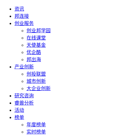
资讯
邦连接
创业服务
创业邦学园
在线课堂
天使基金
优企酷
邦出海
产业创新
创投联盟
城市创新
大企业创新
研究咨询
睿兽分析
活动
榜单
年度榜单
实时榜单