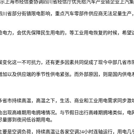
显示上海市经信委协调四川省经信厅优先给汽车产业链企业上汽
四川省部分街镇限电影响，重点汽车零部件供应商无法足量生产
抢电力，会优先保障民生用电的，等工业用电恢复的时候，希望
候变化这一不可抗力，还有更多因素共同促成了现今中部几省市
增加以及供应端的季节性供电紧张。而外部原因，则是国内供电
多省市持续高温，高温之下，生活、商业和工业用电需求同步激
会出现高峰期用电拥堵情况。与节假日出行高峰期拥堵类似，电
尽量挪到夜间低谷期用电。
主要是空调负荷，持续高温让各家空调24小时连轴运行，用电几