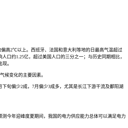
等地偏高2℃以上。西班牙、法国和意大利等地的日最高气温超过
人口约1.25亿，超过美国人口的三分之一；与历史同期相比，
出现。
成气候变化的主要因素。
下旬偏少2成，7月偏少3成多，尤其是长江下游干流及鄱阳湖
，预测今年迎峰度夏期间，我国的电力供应能力总体可以满足电力