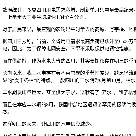
数据统计，今夏四川用电需求激增，刷新单月售电量最高纪录。7月国
于上半年大工业平均增速4.84个百分点。
对于居民来说，最直观的影响是平时常去的商城、写字楼、地
据四川日报称，当前，全省用电需求最高负荷已跃升至6500
电。因此，为了保障电网安全，不得不采取保供电调控措施。
而在供给端，作为水电大省的四川，其实长期都存在明显的季
长期以来，我国水电存在着不容忽视的季节性差异，缺乏径流
显的“夏丰冬枯”的特点。一般四川的丰水期为6月到10月，枯水
丰水期发电量巨大，甚至供大于求，这就有了“弃水”。到了枯
而且在本应丰水期的8月，我国中部地区遭遇了罕见的极端气
奏。
这样明显的天灾，让四川的水电供应减少。