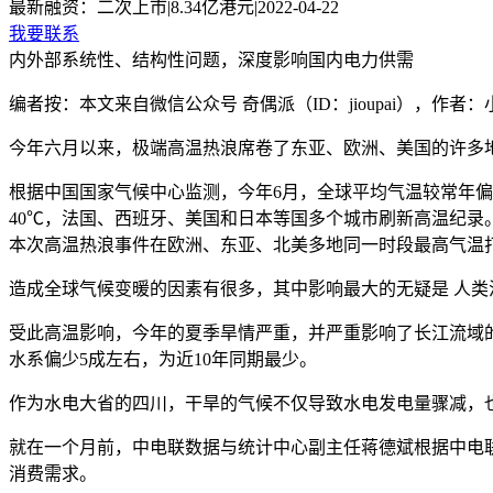
最新融资：
二次上市
|
8.34亿港元
|
2022-04-22
我要联系
内外部系统性、结构性问题，深度影响国内电力供需
编者按：本文来自微信公众号 奇偶派（ID：jioupai），作
今年六月以来，极端高温热浪席卷了东亚、欧洲、美国的许多
根据中国国家气候中心监测，今年6月，全球平均气温较常年偏高
40℃，法国、西班牙、美国和日本等国多个城市刷新高温纪录
本次高温热浪事件在欧洲、东亚、北美多地同一时段最高气温打
造成全球气候变暖的因素有很多，其中影响最大的无疑是 人类
受此高温影响，今年的夏季旱情严重，并严重影响了长江流域的
水系偏少5成左右，为近10年同期最少。
作为水电大省的四川，干旱的气候不仅导致水电发电量骤减，
就在一个月前，中电联数据与统计中心副主任蒋德斌根据中电联
消费需求。