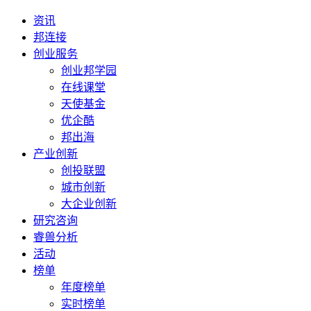
资讯
邦连接
创业服务
创业邦学园
在线课堂
天使基金
优企酷
邦出海
产业创新
创投联盟
城市创新
大企业创新
研究咨询
睿兽分析
活动
榜单
年度榜单
实时榜单