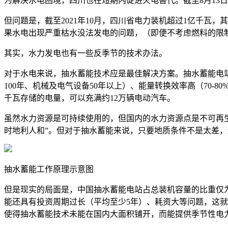
为解决水电困境，四川也在短期内促进火电替代。截至8月13日
但问题是，截至2021年10月，四川省电力装机超过1亿千瓦，其
果水电出现严重枯水没法发电的问题，（即便不考虑燃料的限
其实，水力发电也有一些反季节的技术办法。
对于水电来说，抽水蓄能技术应是最佳解决方案。抽水蓄能电
100年、机械及电气设备50年以上）、能量转换效率高（70-
千瓦存储的电量，可以充满约12万辆电动汽车。
虽然水力资源是可持续使用的，但国内的水力资源点是不可再
时地利人和”。但对于抽水蓄能来说，只要地质条件不是太差
抽水蓄能工作原理示意图
但是现实的局面是，中国抽水蓄能电站占总装机容量的比重仅为1
能还具有投资周期过长（平均至少5年）、耗资大等问题，这
使得抽水蓄能技术未能在国内大面积铺开，而能提供季节性电