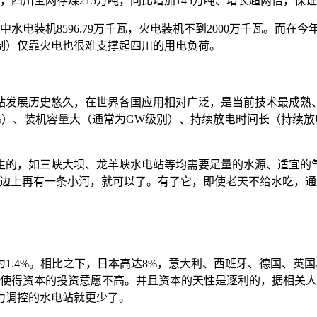
，四川全网存煤215万吨，同比增加145万吨、增长超两倍，保
中水电装机8596.79万千瓦，火电装机不到2000万千瓦。而在
制）仅靠火电也很难支撑起四川的用电负荷。
站发展历史悠久，在世界各国应用相对广泛，是当前技术最成熟
80%）、装机容量大（通常为GW级别）、持续放电时间长（持续放
生的，如三峡大坝、龙羊峡水电站等均需要足量的水源、适宜的
，边上再有一条小河，就可以了。有了它，即使老天不给水吃，
.4%。相比之下，日本高达8%，意大利、西班牙、德国、英国
就使得资本的投资意愿不高。并且资本的天性是逐利的，据相关人
力调控的水电站就更少了。