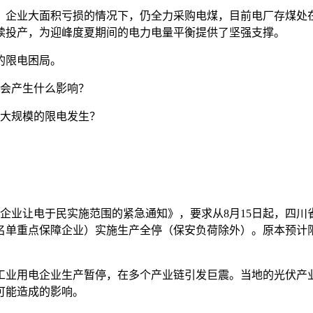
、企业大面积亏损的情况下，仍全力采购电煤，目前电厂存煤处
续投产，为迎峰度夏期间的电力电量平衡提供了坚强支撑。
的限电困局。
活会产生什么影响？
场大规模的限电发生？
业企业让电于民实施范围的紧急通知》，要求从8月15日起，四川
单重点保障企业）实施生产全停（保安负荷除外）。原本预计限电
工业用电企业生产暂停，在多个产业链引发巨震。当地的光伏产业
可能造成的影响。