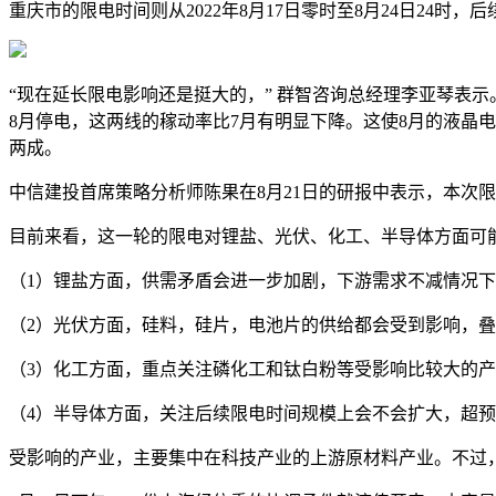
重庆市的限电时间则从2022年8月17日零时至8月24日24时
“现在延长限电影响还是挺大的，” 群智咨询总经理李亚琴表
8月停电，这两线的稼动率比7月有明显下降。这使8月的液晶电
两成。
中信建投首席策略分析师陈果在8月21日的研报中表示，本次
目前来看，这一轮的限电对锂盐、光伏、化工、半导体方面可
（1）锂盐方面，供需矛盾会进一步加剧，下游需求不减情况
（2）光伏方面，硅料，硅片，电池片的供给都会受到影响，
（3）化工方面，重点关注磷化工和钛白粉等受影响比较大的
（4）半导体方面，关注后续限电时间规模上会不会扩大，超
受影响的产业，主要集中在科技产业的上游原材料产业。不过