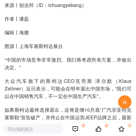
来源丨创业邦（ID：ichuangyebang）
作者丨潘磊
编辑丨海腰
图源丨上海车展斯柯达展台
“中国的市场竞争非常激烈。我们将考虑所有方案，并做出
决定。”
大众汽车旗下的斯柯达CEO克劳斯·泽尔默（Klaus
Zellmer）近日表示，可能会在明年退出中国市场，“我们可
以在中国销售汽车，不一定在中国生产汽车”。
如果斯柯达最终选择退出，这将是继10月底“广汽菲亚特克
莱斯勒”宣告破产，并停止在中国运营JEEP品牌之后，最新
一个败走中国市场的合资品牌。
0
2
1
写出我的观点