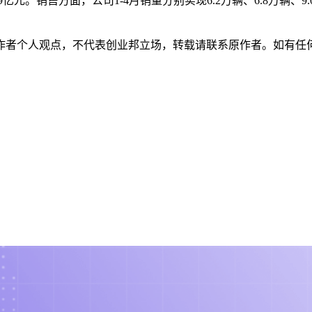
亿元。销售方面，公司1-4月销量分别实现6.2万辆、6.8万辆、9.0
作者个人观点，不代表创业邦立场，转载请联系原作者。如有任