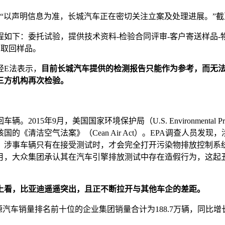
：“以声明信息为准，长城汽车正在密切关注立案及处理进展。”
如下：委托试验，提供技术资料-检验合同评审-客户寄送样品-
系取回样品。
经E法表示，
目前长城汽车提供的检测报告只能作为参考，而无
三方机构再次检验。
5年9月，美国国家环境保护局（U.S. Environmental Pro
的《清洁空气法案》（Cean Air Act）。EPA调查人员
，涉事车辆只有在接受测试时，才会完全打开污染物排放控制系
11月，大众集团承认其在汽车引擎排放测试中存在造假行为，这起
上看，比亚迪遥遥突出，且正不断拉开与其他车企的差距。
汽车销量排名前十位的企业集团销量合计为188.7万辆，同比增长5