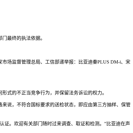
部门最终的执法依据。
场监督管理总局、工信部递举报：比亚迪秦PLUS DM-i、宋
何形式的不正当竞争行为，并保留法务诉讼的权力。
格来说，不符合国标要求的送检状态，即应由第三方抽样、保管
认证。欢迎有关部门随时过来调查、取证和检测。”比亚迪在声