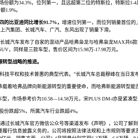
场份额为34.3%，位列第一，且远超第二位的特斯拉，特斯拉1-4月的
额1.9%。
四的比亚迪同比增长91.7%，
增速位列第一，而位列销量首位的上
，上汽集团、长城汽车、广汽、东风出现了销量下滑。
，长城汽车发布了自家的混动产品哈弗枭龙与哈弗枭龙MAX共6
SUV，同样是三款车型，售价区间为15.98万-17.98万元。
源转型战略的推进。
科技平权和技术普惠的典型代表。”长城汽车总裁穆峰在当日发
承载着哈弗品牌向新能源转型的重要使命，而哈弗新能源转型能
场参考价为10.58—14.58万元，宋PLUS DM-i亦是紧凑型混动
股份跌超5%，所属汽车行业跌超4%。
日上午通过长城汽车官方微信公众号等渠道发布《声明》，公司了
要履行信息披露义务的，公司将按照法律法规和上市规则等要求