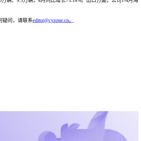
万辆、9.3万辆，4月同比增长73.14%。出口方面，公司1-4月海
何疑问，请联系
editor@cyzone.cn。