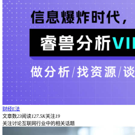
财经E法
文章数
23
阅读
127.5K
关注
19
关注讨论互联网行业中的相关话题