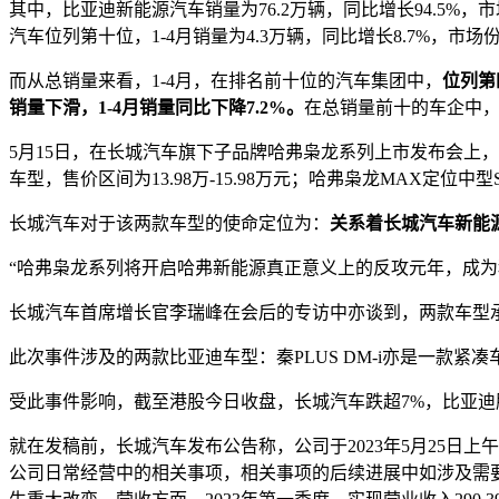
其中，比亚迪新能源汽车销量为76.2万辆，同比增长94.5%，市
汽车位列第十位，1-4月销量为4.3万辆，同比增长8.7%，市场份
而从总销量来看，1-4月，在排名前十位的汽车集团中，
位列第
销量下滑，1-4月销量同比下降7.2%。
在总销量前十的车企中
5月15日，在长城汽车旗下子品牌哈弗枭龙系列上市发布会上
车型，售价区间为13.98万-15.98万元；哈弗枭龙MAX定位中型
长城汽车对于该两款车型的使命定位为：
关系着长城汽车新能
“哈弗枭龙系列将开启哈弗新能源真正意义上的反攻元年，成为
长城汽车首席增长官李瑞峰在会后的专访中亦谈到，两款车型
此次事件涉及的两款比亚迪车型：秦PLUS DM-i亦是一款紧凑车型，市
受此事件影响，截至港股今日收盘，长城汽车跌超7%，比亚迪
就在发稿前，长城汽车发布公告称，公司于2023年5月25
公司日常经营中的相关事项，相关事项的后续进展中如涉及需