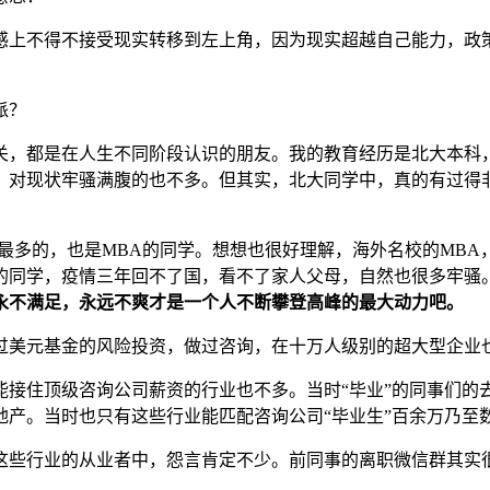
感上不得不接受现实转移到左上角，因为现实超越自己能力，政
派？
关，都是在人生不同阶段认识的朋友。我的教育经历是北大本科
，对现状牢骚满腹的也不多。但其实，北大同学中，真的有过得
最多的，也是MBA的同学。想想也很好理解，海外名校的MB
的同学，疫情三年回不了国，看不了家人父母，自然也很多牢骚
永不满足，永远不爽才是一个人不断攀登高峰的最大动力吧。
过美元基金的风险投资，做过咨询，在十万人级别的超大型企业
能接住顶级咨询公司薪资的行业也不多。当时“毕业”的同事们的
地产。当时也只有这些行业能匹配咨询公司“毕业生”百余万乃至
这些行业的从业者中，怨言肯定不少。前同事的离职微信群其实