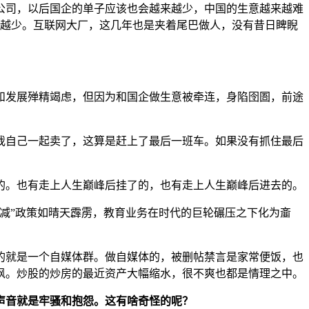
公司，以后国企的单子应该也会越来越少，中国的生意越来越难
挣越少。互联网大厂，这几年也是夹着尾巴做人，没有昔日睥睨
。
和发展殚精竭虑，但因为和国企做生意被牵连，身陷囹圄，前途
我自己一起卖了，这算是赶上了最后一班车。如果没有抓住最后
的。也有走上人生巅峰后挂了的，也有走上人生巅峰后进去的。
减”政策如晴天霹雳，教育业务在时代的巨轮碾压之下化为齑
的就是一个自媒体群。做自媒体的，被删帖禁言是家常便饭，也
讽。炒股的炒房的最近资产大幅缩水，很不爽也都是情理之中。
声音就是牢骚和抱怨。这有啥奇怪的呢？