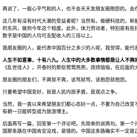
再说了，一般心平气和的人，也不会天天发朋友圈抱怨的。会
这几年有没有时代大潮的受益者呢？当然有。做硬科技的，新
的东风，做到今年这个程度。此外，体力劳动者，特别是有些
数字是中国的人均可支配收入的三倍以上。
我朋友圈的人，能代表中国百分之多少的人呢，我觉得，能代
人生不如意事，十有八九。人生中的大多数事情都是让人不爽
《乱世佳人》，开卷时的那些莺莺燕燕，烦烦恼恼，在后面的
朋友圈的朋友们，不爽就不爽，该骂就骂，该抱怨就抱怨。
只要希望中国变好，就是人民内部矛盾，是观点之争。
当然，我一直以来希望朋友们都心态好一点，不要为自己改变不了
有朝一日能转型成为旅游博主。
后面再写一篇，回答第一个评论吧。先简单的说两句。第一个
国那条路在中国肯定没戏，是错的。中国这条路确实不一定是