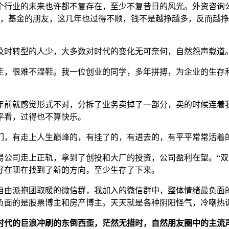
个行业的未来也许都不复存在，至少不复昔日的风光。外资咨询
行，基金的朋友，这几年也过得不顺，钱不是越挣越多，反而越
及时转型的人少，大多数对时代的变化无可奈何，自然怨声载道
走，很难不湿鞋。我一位创业的同学，多年拼搏，为企业的生存
年前就感觉形式不对，分拆了业务卖掉了一部分，卖的时候连着
平看，过得也不算快乐。
们，有走上人生巅峰的，有挂了的，有进去的，有平平常常活着
易公司走上正轨，拿到了创投和大厂的投资，公司盈利在望。“双
好在现在找到了新的方向，至少生存了下来。
自由派抱团取暖的微信群，我加入的微信群中，整体情绪最负面
负面的是股票博主和房产博主。天天就是各种阴阳怪气，冷嘲热
时代的巨浪冲刷的东倒西歪，茫然无措时，自然朋友圈中的主流