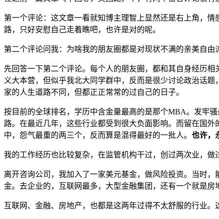
第一个评论：这文章一看就知博主理智上显然还是右上角，情
路，只好安慰自己走着瞧吧，也许是对的呢。
第二个评论问我：为啥我的朋友圈都是对现状不满的亲美自由
先回答一下第二个评论。每个人的朋友圈，都和其自身经历相
义大本营，但似乎我北大同学群中，反而是很少讨论政治话题
家的人生道路不同，但都正正常常的过自己的日子。
按目前的全球排名，学历中含金量最高的是那个MBA。发牢骚
路。在最近几年，这些行业都受到很大负面影响。而留在国外
中，怨气最重的两三个，反而算是混得最好的一批人。
也许，
我的工作经历也比较复杂，在监管机构干过，创过两次业，做
离开咨询公司，我加入了一家美元基金，做风险投资。当时，
金。去企业的，互联网最多，大型金融集团，还有一个就是房
互联网、金融、房地产，也都是这两年过得不太舒服的行业。