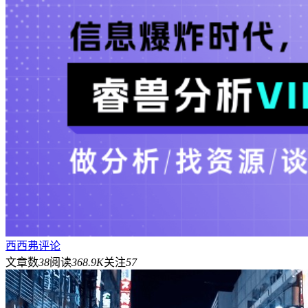
西西弗评论
文章数
38
阅读
368.9K
关注
57