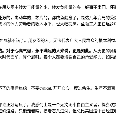
在朋友圈中转发正能量的少，转发负能量的多。
好事不出门，坏
能源的，电动车的，芯片的，都咸鱼翻身了，是这几年变局的受
技术的体力劳动者的收入水平，也大幅提高。蓝领工人正在逐步
表1%就不错了。朋友圈的人，无法代表广大人民群众的根本利益
的。对于心高气傲，永不满足的人来说，更是如此。
从历史的角
大时代面前，算个屁呀。每个人都要增强自己的承受能力，如果
的事情焦虑，不要cynical, 开开心心，度过余生。生年不
评论正好写反了。我感情上是一个无拘无束自由主义者，挺喜欢
正确道路，只能走着瞧，摸着石头过河，但总比美国这个已经证