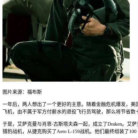
图片来源：福布斯
一年后，两人想出了一个更好的主意。随着金融危机爆发，美
飞机，由不属于军方付薪水的退役飞行员驾驶，那么将节省数
于是，艾萨克曼与肖恩·古斯塔夫森一起，成立了Draken。
猎豹战机，从捷克购买了Aero L-159战机。他们最终组装了