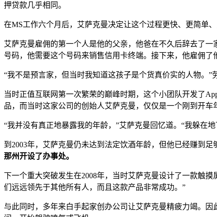
押贷款几乎相同。
在MS工作六个月后，艾萨克曼决定让这个过程更快、更简单、更便宜。于
艾萨克曼雇佣的第一个人是他的父亲，他爸在不久后辞去了一
号码，他需要这个号码来销售信用卡终端。接下来，他雇佣了
“我不是预言家，但当时我知道这孩子是个货真价实的人物。”劳
当时正值互联网第一次繁荣的巅峰时期，这个小团队开发了A
品，而当时这家公司的创始人艾萨克曼，仅仅是一个刚到开车
“我并没有真正地暴露我的年龄，”艾萨克曼回忆道。“我躲在地
到2003年，艾萨克曼仍未达到法定饮酒年龄，但他已经赚到
那州开设了办事处。
下一个重大突破发生在2008年，当时艾萨克曼设计了一款触摸
们远远领先于其他所有人，而且这款产品非常成功。”
与此同时，多年来白手起家创办公司让艾萨克曼精疲力竭。因