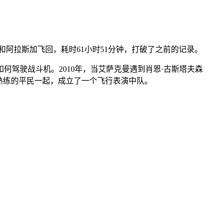
和阿拉斯加飞回，耗时61小时51分钟，打破了之前的记录。
驾驶战斗机。2010年，当艾萨克曼遇到肖恩·古斯塔夫森
熟练的平民一起，成立了一个飞行表演中队。