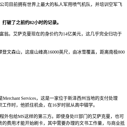
nal，该公司目前拥有世界上最大的私人军用喷气机队，并培训空军飞
，打破了之前约82小时的记录。
，成为亿万富翁。艾萨克曼现在的身价约为14亿美元，这几乎完全归功于
文森山，这座山峰高16000英尺，由冰雪覆盖，距离南极800
chant Services，这是一家位于新泽西州当地的支付处理
工作时，他抓住机会，在16岁时就从高中辍学。
程外包给MS这样的第三方。即使身处IT部门的艾萨克曼，也可
贵的费用才能开始刷卡，其中需要办理的文书工作量，与商业抵