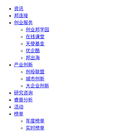
资讯
邦连接
创业服务
创业邦学园
在线课堂
天使基金
优企酷
邦出海
产业创新
创投联盟
城市创新
大企业创新
研究咨询
睿兽分析
活动
榜单
年度榜单
实时榜单