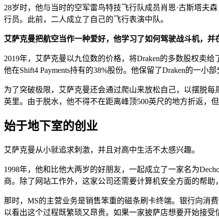
28岁时，他与当时的空军雷鸟特技飞行队成员肖恩·古斯塔夫森，一起
行员。此前，二人成立了自己的飞行表演中队。
艾萨克曼把航空当作一种爱好，他学习了如何驾驶战斗机，并在6
2019年，艾萨克曼以九位数的价格，将Draken的多数股权卖给了
他在Shift4 Payments持有的38%股份。他保留了Drak
为了突破极限，艾萨克曼还会通过爬山来放松自己，以摆脱每周8
英里。由于脱水，他不得不在距离峰顶500英尺的地方折返，
始于地下室的创业
艾萨克曼从小就追求刺激，并且对高中生活不太感兴趣。
1998年，他和比他大两岁的好朋友，一起成立了一家名为Decho 
商。除了网站工作外，这家公司还需要计算机安全方面的帮助
那时，MS的主营业务是销售笨重的磁条刷卡终端。银行向消费
以看出这个过程既繁琐又昂贵。如果一家披萨店想要开始接受