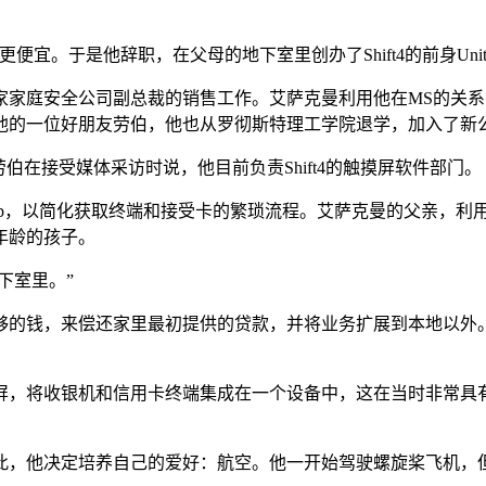
是他辞职，在父母的地下室里创办了Shift4的前身United Ba
家家庭安全公司副总裁的销售工作。艾萨克曼利用他在MS的关系
他的一位好朋友劳伯，他也从罗彻斯特理工学院退学，加入了新
伯在接受媒体采访时说，他目前负责Shift4的触摸屏软件部门。
pp，以简化获取终端和接受卡的繁琐流程。艾萨克曼的父亲，利
年龄的孩子。
下室里。”
足够的钱，来偿还家里最初提供的贷款，并将业务扩展到本地以外
屏，将收银机和信用卡终端集成在一个设备中，这在当时非常具有未来
此，他决定培养自己的爱好：航空。他一开始驾驶螺旋桨飞机，