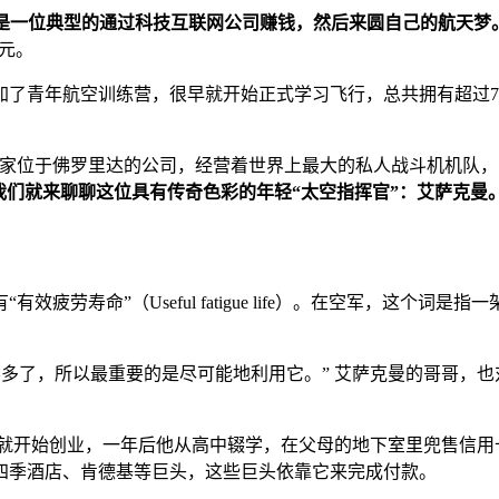
an），是一位典型的通过科技互联网公司赚钱，然后来圆自己的航天梦
美元。
了青年航空训练营，很早就开始正式学习飞行，总共拥有超过7
national，这家位于佛罗里达的公司，经营着世界上最大的私人战斗机
我们就来聊聊这位具有传奇色彩的年轻“太空指挥官”：艾萨克曼
疲劳寿命”（Useful fatigue life）。在空军，这个
不多了，所以最重要的是尽可能地利用它。” 艾萨克曼的哥哥，
开始创业，一年后他从高中辍学，在父母的地下室里兜售信用卡终端。他
、四季酒店、肯德基等巨头，这些巨头依靠它来完成付款。