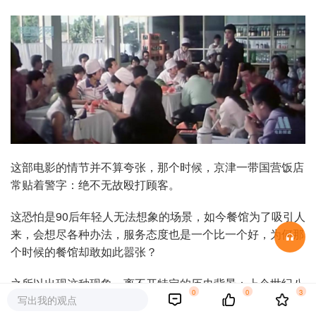
这部电影的情节并不算夸张，那个时候，京津一带国营饭店
常贴着警字：绝不无故殴打顾客。
这恐怕是90后年轻人无法想象的场景，如今餐馆为了吸引人
来，会想尽各种办法，服务态度也是一个比一个好，为何那
个时候的餐馆却敢如此嚣张？
之所以出现这种现象，离不开特定的历史背景：上个世纪八
0
0
3
写出我的观点
十年代，物资匮乏，供给远远赶不上人们的需求，也就导致