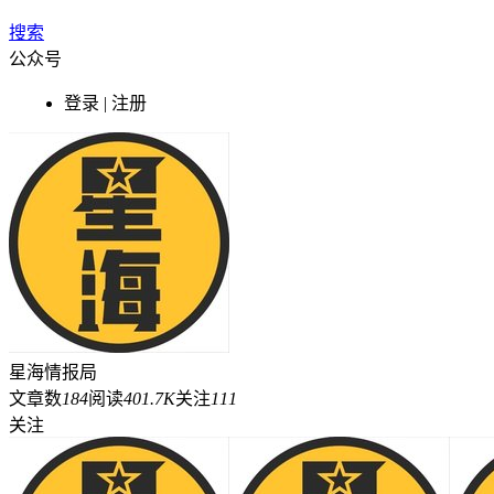
搜索
公众号
登录 | 注册
星海情报局
文章数
184
阅读
401.7K
关注
111
关注