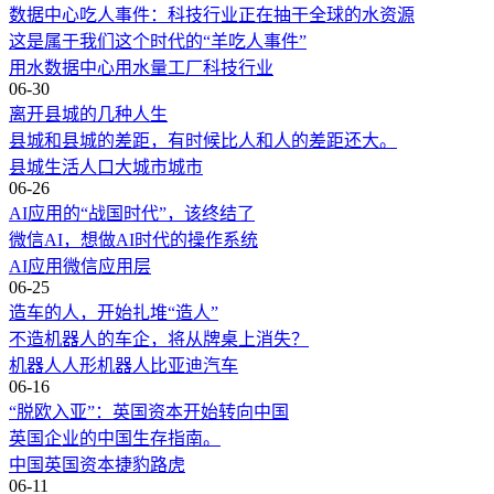
数据中心吃人事件：科技行业正在抽干全球的水资源
这是属于我们这个时代的“羊吃人事件”
用水
数据中心
用水量
工厂
科技行业
06-30
离开县城的几种人生
县城和县城的差距，有时候比人和人的差距还大。
县城
生活
人口
大城市
城市
06-26
AI应用的“战国时代”，该终结了
微信AI，想做AI时代的操作系统
AI应用
微信
应用层
06-25
造车的人，开始扎堆“造人”
不造机器人的车企，将从牌桌上消失？
机器人
人形机器人
比亚迪
汽车
06-16
“脱欧入亚”：英国资本开始转向中国
英国企业的中国生存指南。
中国
英国
资本
捷豹路虎
06-11