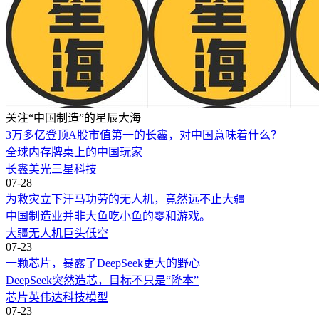
关注“中国制造”的星辰大海
3万多亿登顶A股市值第一的长鑫，对中国意味着什么？
全球内存牌桌上的中国玩家
长鑫
美光
三星
科技
07-28
为救灾立下汗马功劳的无人机，竟然远不止大疆
中国制造业并非大鱼吃小鱼的零和游戏。
大疆
无人机
巨头
低空
07-23
一颗芯片，暴露了DeepSeek更大的野心
DeepSeek突然造芯，目标不只是“降本”
芯片
英伟达
科技
模型
07-23