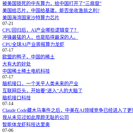
被美国锁死的中东算力，给中国打开了“三扇窗”
美国给芯片，中国给基建，能否坐收渔翁之利?
美国
海湾国家
沙特
算力
芯片
07-21
CPU回归后，AI产业哪些逻辑变了？
冲锋最猛的人，也是陷得最深的人。
CPU
全球AI产业周报
算力
龙虾
07-17
欧盟的鸭子，中国的稀土
大有大的好处
中国稀土
稀土
电机
科技
07-17
脑机接口，一个关乎人类未来的产业
互联网巨头，开始要“进入”人的大脑了
脑机接口
科技
07-14
Claude Code藏木马事件之后，中美在AI领域竞争已经进入了
我从未见过如此厚颜无耻的公司
智能体
龙虾
科技
达里奥
07-06