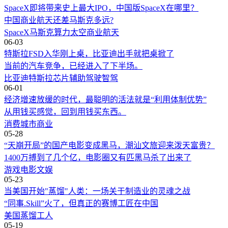
SpaceX即将带来史上最大IPO，中国版SpaceX在哪里？
中国商业航天还差马斯克多远?
SpaceX
马斯克
算力
太空
商业航天
06-03
特斯拉FSD入华刚上桌，比亚迪出手就把桌掀了
当前的汽车竞争，已经进入了下半场。
比亚迪
特斯拉
芯片
辅助驾驶
智驾
06-01
经济增速放缓的时代，最聪明的活法就是“利用体制优势”
从用钱买感觉，回到用钱买东西。
消费
城市
商业
05-28
“天崩开局”的国产电影变成黑马，潮汕文旅迎来泼天富贵？
1400万搏到了几个亿，电影圈又有匹黑马杀了出来了
游戏
电影
文娱
05-23
当美国开始"蒸馏"人类：一场关于制造业的灵魂之战
“同事.Skill”火了，但真正的赛博工匠在中国
美国
蒸馏
工人
05-19