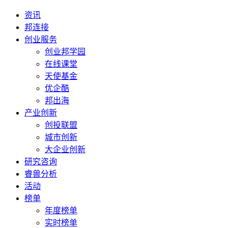
资讯
邦连接
创业服务
创业邦学园
在线课堂
天使基金
优企酷
邦出海
产业创新
创投联盟
城市创新
大企业创新
研究咨询
睿兽分析
活动
榜单
年度榜单
实时榜单