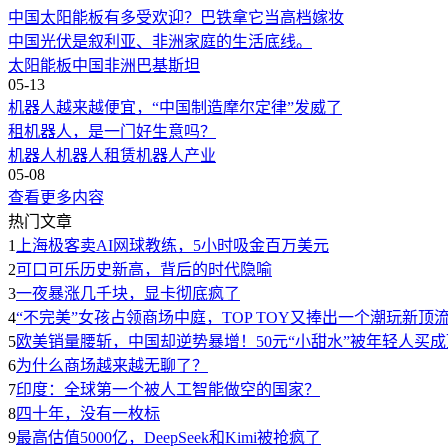
中国太阳能板有多受欢迎？巴铁拿它当高档嫁妆
中国光伏是叙利亚、非洲家庭的生活底线。
太阳能板
中国
非洲
巴基斯坦
05-13
机器人越来越便宜，“中国制造摩尔定律”发威了
租机器人，是一门好生意吗？
机器人
机器人租赁
机器人产业
05-08
查看更多内容
热门文章
1
上海极客卖AI网球教练，5小时吸金百万美元
2
可口可乐历史新高，背后的时代隐喻
3
一夜暴涨几千块，显卡彻底疯了
4
“不完美”女孩占领商场中庭，TOP TOY又捧出一个潮玩新顶
5
欧美销量腰斩，中国却逆势暴增！50元“小甜水”被年轻人买
6
为什么商场越来越无聊了？
7
印度：全球第一个被人工智能做空的国家？
8
四十年，没有一枚标
9
最高估值5000亿，DeepSeek和Kimi被抢疯了