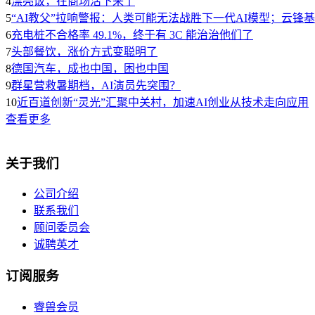
4
漂亮饭，在商场活下来了
5
“AI教父”拉响警报：人类可能无法战胜下一代AI模型；云锋
6
充电桩不合格率 49.1%，终于有 3C 能治治他们了
7
头部餐饮，涨价方式变聪明了
8
德国汽车，成也中国，困也中国
9
群星营救暑期档，AI演员先突围？
10
近百道创新“灵光”汇聚中关村，加速AI创业从技术走向应用
查看更多
关于我们
公司介绍
联系我们
顾问委员会
诚聘英才
订阅服务
睿兽会员