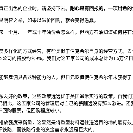
个真正出色的企业时，请坚持下去。
耐心是有回报的，一项出色的
购是明智之举，如果以溢价回购，就会变得愚蠢。
未来一个月、一年或十年油价会怎么样。但西方石油知道如何将
高度多样化的方式经营，有些类似于伯克希尔自身的经营方式。去
公司的持股约为9%。我们对这五家公司的成本总计为1.6万亿日
。
够雇佣具备这种能力的人。但日元贬值使伯克希尔年末获得了19亿
股东友好的政策，这些政策远远优于美国通常实行的政策。自我
相比，这五家公司的管理层对自己的薪酬远没有那么激进。还要
于回购股票，但回购程度较小。
碳排放强度来衡量，这显然是将重型材料运往遥远目的地的最有
开铁路，而铁路行业的资金需求永远是巨大的。