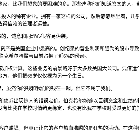
输家，比我们想象的要困难的多。那些声称他们知道答案的人，
资本投入的稀有企业。拥有一家这样的公司，然后静静地坐着，几
值得信赖的管理者运营。
懂的，诚意和同理心很容易伪装。
资产是美国企业中最高的。创纪录的营业利润和强劲的股市导致202
，伯克希尔哈撒韦目前占据了近6%的份额。
0%，按加权计算，这些业务的前景略好于大多数美国大公司。凭借
方，他们把65岁仅仅视为另一个生日。
记，虽然你的钱和我们的钱在一起，但它不属于我们。
票和债券出现惊人的错误定价。伯克希尔能够以巨额资金和业绩
没有比我在学校时情绪更稳定，也没有比我在学校时受过更好的
。
的客户赚钱，但真正让它的客户热血沸腾的是狂热的活动。在这