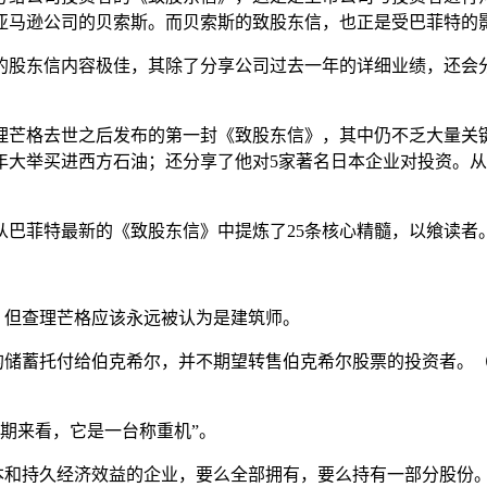
亚马逊公司的贝索斯。而贝索斯的致股东信，也正是受巴菲特的
的股东信内容极佳，其除了分享公司过去一年的详细业绩，还会
理芒格去世之后发布的第一封《致股东信》，其中仍不乏大量关键
年大举买进西方石油；还分享了他对5家著名日本企业对投资。
从巴菲特最新的《致股东信》中提炼了25条核心精髓，以飨读者
，但查理芒格应该永远被认为是建筑师。
己的储蓄托付给伯克希尔，并不期望转售伯克希尔股票的投资者。
长期来看，它是一台称重机”。
基本和持久经济效益的企业，要么全部拥有，要么持有一部分股份