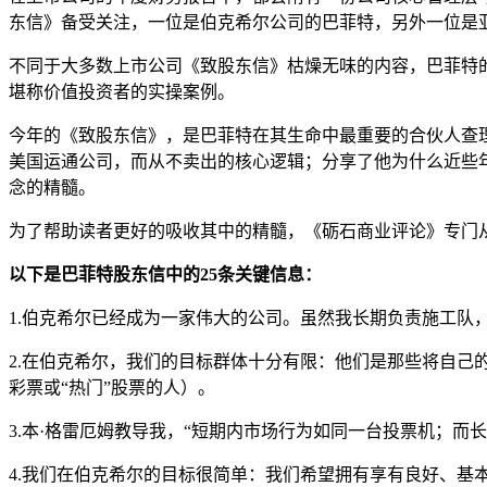
东信》备受关注，一位是伯克希尔公司的巴菲特，另外一位是
不同于大多数上市公司《致股东信》枯燥无味的内容，巴菲特
堪称价值投资者的实操案例。
今年的《致股东信》，是巴菲特在其生命中最重要的合伙人查
美国运通公司，而从不卖出的核心逻辑；分享了他为什么近些
念的精髓。
为了帮助读者更好的吸收其中的精髓，《砺石商业评论》专门
以下是巴菲特股东信中的25条关键信息：
1.伯克希尔已经成为一家伟大的公司。虽然我长期负责施工队
2.在伯克希尔，我们的目标群体十分有限：他们是那些将自
彩票或“热门”股票的人）。
3.本·格雷厄姆教导我，“短期内市场行为如同一台投票机；而
4.我们在伯克希尔的目标很简单：我们希望拥有享有良好、