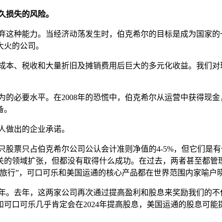
久损失的风险。
弃这种能力。当经济动荡发生时，伯克希尔的目标是成为国家的一笔
大火的公司。
息成本、税收和大量折旧及摊销费用后巨大的多元化收益。我们
认为的必要水平。在2008年的恐慌中，伯克希尔从运营中获得现
备。
的人做出的企业承诺。
股票只占伯克希尔公司公认会计准则净值的4-5%，但它们是有价
关的领域扩张，但都没有取得什么成功。在过去，两者甚至都管
旅行”，可口可乐和美国运通的核心产品都在世界范围内家喻户
多年。去年，这两家公司再次通过提高盈利和股息来奖励我们的不作
和可口可乐几乎肯定会在2024年提高股息，美国运通的股息可能