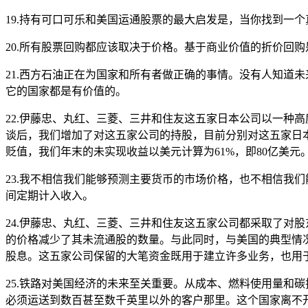
19.持有可口可乐和美国运通股票的最大启发是，当你找到一
20.所有股票回购都应该取决于价格。基于商业价值的折价回
21.西方石油正在为国家和所有者做正确的事情。没有人知道
它的国家都是有价值的。
22.伊藤忠、丸红、三菱、三井和住友这五家日本公司以一种
谈后，我们增加了对这五家公司的持股，目前分别对这五家日本
贬值，我们年末的未实现收益以美元计算为61%，即80亿美元
23.我不相信我们能够预测主要货币的市场价格，也不相信我们能
间定期计入收入。
24.伊藤忠、丸红、三菱、三井和住友这五家公司都采取了对
的价格减少了其未流通股的数量。与此同时，与美国的典型情况
股息。这五家公司保留的大笔资金既用于建立许多业务，也用
25.铁路对美国经济的未来至关重要。从成本、燃料使用量和
必须运送到数百甚至数千英里以外的客户那里。这个国家离不