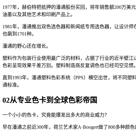
1977年，赫伯特把抵押的潘通股份买回，将年销售额200万
油墨以及其他艺术和印刷产品上。
1981年，潘通推出双色选色器和新闻纸专用选色器，让设计师
也飙到1701种。
潘通的野心还在增长。
塑料作为包装行业使用最广泛的材料，占据了行业的近半壁江
色彩呈现效果千差万别。塑料制造商反复调色也已经司空见惯
直到1993年，潘通塑料色彩系统（PPS）横空出世，将不
通标准。
02
从专业色卡到全球色彩帝国
一个小小的色卡，究竟能爆发出多大的商业威力？
早在潘通之前近300年，荷兰艺术家A·Boogert做了800