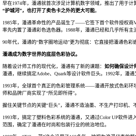
早在1974年，潘通就首次涉足计算机数字领域，推出了用于计
“
护城河
”，也打开了卖色卡之外的更大可能
。
1985年，潘通革命性的产品诞生了——它签下首个软件授权商Via V
率先内置了潘通彩色选色器。1988年，潘通已经和几乎所有
90年代，潘通的“数字圈地运动”更为彻底：它直接把潘通色彩
潘通
成为
数字世界的底层
色彩
协议
。
随着设计师工作的现代化，潘通有了新的课题：
如何确保设计
潘通，继续搞定Adobe、Quark等设计软件巨头。1992
1993年，全球首个真正的色彩管理系统——潘通开放式色彩环
师和品牌厂商实现了“所见即所得”。
握住关键节点的关键“巨头”，潘通不造油墨、不生产打印机、
1993年，搞定了塑料色彩系统的潘通，又通过Color UP软件
范围，确定了潘通在时尚和包装行业的统治地位。