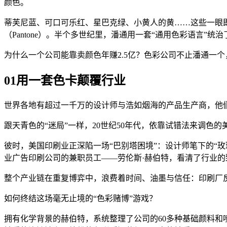
颜色。
蒂芙尼蓝、可口可乐红、星巴克绿、小黄人的黄……这些一眼
（Pantone）。半个多世纪里，潘通用一套“通用色彩语言”统
为什么一个公司能靠卖颜色年赚2.5亿？色彩公司不止潘通一
01
用一套色卡
颠覆行业
世界各地有超过一千万的设计师与浩如烟海的产品生产商，他
跟天青色的“迷局”一样，20世纪50年代，依靠试错法来调色
彼时，美国印刷业正深陷一场“巴别塔困境”：设计师笔下的“玫瑰红
业广告印刷公司的兼职员工——劳伦斯·赫伯特，看清了行业的
整个产业链在重复博弈中，浪费着时间、油墨与信任：印刷厂
如何终结这场毫无止境的“色彩赌博”游戏？
拥有化学背景的赫伯特，系统整理了公司的60多种基础颜料和