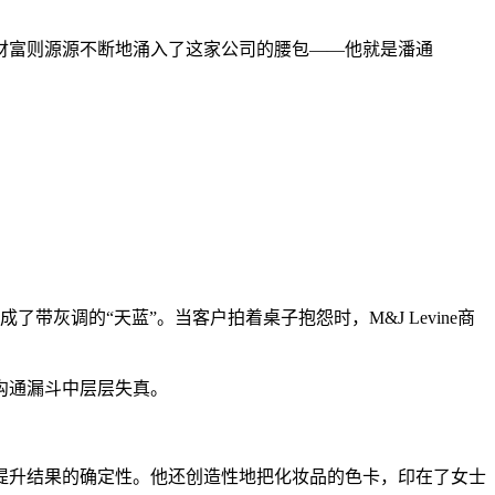
财富则源源不断地涌入了这家公司的腰包——他就是潘通
带灰调的“天蓝”。当客户拍着桌子抱怨时，M&J Levine商
沟通漏斗中层层失真。
而提升结果的确定性。他还创造性地把化妆品的色卡，印在了女士