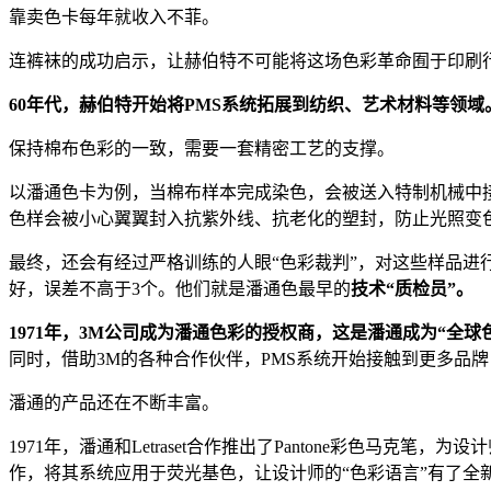
靠卖色卡每年就收入不菲。
连裤袜的成功启示，让赫伯特不可能将这场色彩革命囿于印刷
60年代，
赫伯特
开始将PMS系统拓展到纺织、艺术材料等领域
保持棉布色彩的一致，需要一套精密工艺的支撑。
以潘通色卡为例，当棉布样本完成染色，会被送入特制机械中接受
色样会被小心翼翼封入抗紫外线、抗老化的塑封，防止光照变
最终，还会有经过严格训练的人眼“色彩裁判”，对这些样品进行
好，误差不高于3个。他们就是潘通色最早的
技术“质检员”。
1971年，3M公司成为潘通色彩的授权商
，这是潘通成为“全球
同时，借助3M的各种合作伙伴，PMS系统开始接触到更多品
潘通的产品还在不断丰富。
1971年，潘通和Letraset合作推出了Pantone彩色马
作，将其系统应用于荧光基色，让设计师的“色彩语言”有了全