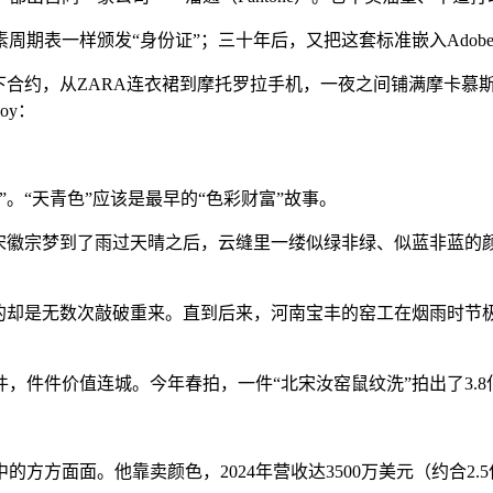
素周期表一样颁发“身份证”；三十年后，又把这套标准嵌入Ado
签下合约，从ZARA连衣裙到摩托罗拉手机，一夜之间铺满摩卡
oy：
。“天青色”应该是最早的“色彩财富”故事。
宋徽宗梦到了雨过天晴之后，云缝里一缕似绿非绿、似蓝非蓝的
们的却是无数次敲破重来。直到后来，河南宝丰的窑工在烟雨时节
，件件价值连城。今年春拍，一件“北宋汝窑鼠纹洗”拍出了3.8
方方面面。他靠卖颜色，2024年营收达3500万美元（约合2