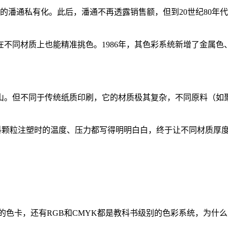
美元的潘通私有化。此后，潘通不再透露销售额，但到20世纪80年
在不同材质上也能精准挑色。1986年，其色彩系统新增了金属色、
山。但不同于传统纸质印刷，它的材质极其复杂，不同原料（如
。
同塑料颗粒注塑时的温度、压力都写得明明白白，终于让不同材质
多种颜色的色卡，还有RGB和CMYK都是教科书级别的色彩系统，