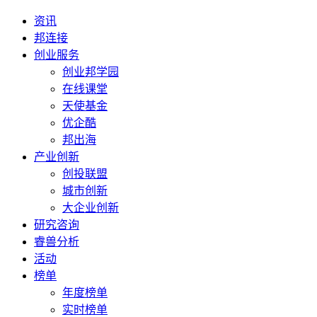
资讯
邦连接
创业服务
创业邦学园
在线课堂
天使基金
优企酷
邦出海
产业创新
创投联盟
城市创新
大企业创新
研究咨询
睿兽分析
活动
榜单
年度榜单
实时榜单