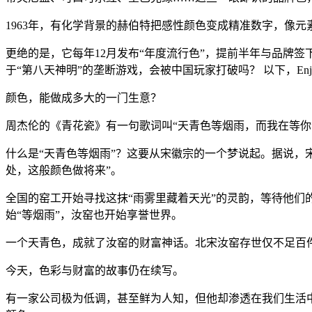
1963年，有化学背景的赫伯特把感性颜色变成精准数字，像元
更绝的是，它每年12月发布“年度流行色”，提前半年与品牌
于“第八天神明”的垄断游戏，会被中国玩家打破吗？ 以下，Enj
颜色，能做成多大的一门生意？
周杰伦的《青花瓷》有一句歌词叫“天青色等烟雨，而我在等你”
什么是“天青色等烟雨”？这要从宋徽宗的一个梦说起。据说，
处，这般颜色做将来”。
全国的窑工开始寻找这抹“雨雾里藏着天光”的灵韵，等待他
始“等烟雨”，汝窑也开始享誉世界。
一个天青色，成就了汝窑的财富神话。北宋汝窑存世仅不足百件
今天，色彩与财富的故事仍在续写。
有一家公司极为低调，甚至鲜为人知，但他却渗透在我们生活中的