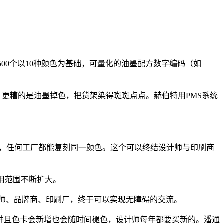
述，变成500个以10种颜色为基础，可量化的油墨配方数字编码（如
；更糟的是油墨掉色，把货架染得斑斑点点。赫伯特用PMS系统
墨生产，任何工厂都能复刻同一颜色。这个可以终结设计师与印刷商
用范围不断扩大。
计师、品牌商、印刷厂，终于可以实现无障碍的交流。
，并且色卡会新增也会随时间褪色，设计师每年都要买新的。潘通