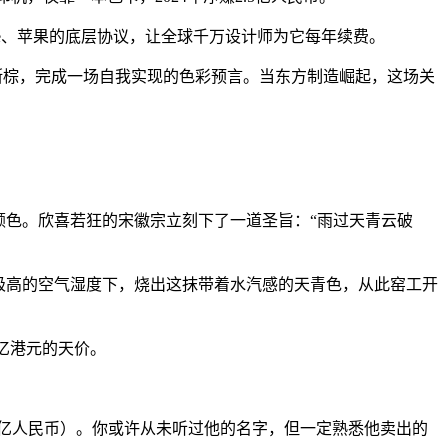
be、苹果的底层协议，让全球千万设计师为它每年续费。
慕斯棕，完成一场自我实现的色彩预言。当东方制造崛起，这场关
颜色。欣喜若狂的宋徽宗立刻下了一道圣旨：“雨过天青云破
极高的空气湿度下，烧出这抹带着水汽感的天青色，从此窑工开
亿港元的天价。
.5亿人民币）。你或许从未听过他的名字，但一定熟悉他卖出的