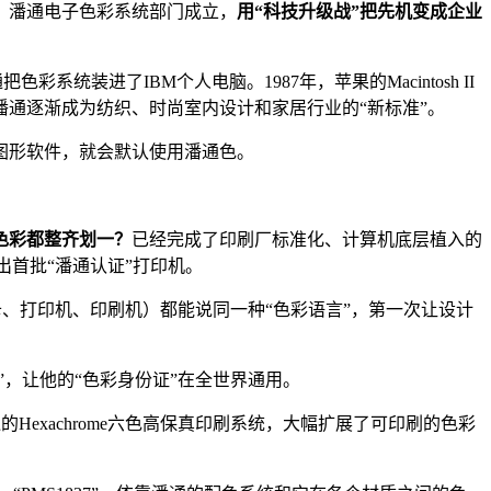
增，潘通电子色彩系统部门成立，
用“
科技升级战
”
把先机
变
成
企业
彩系统装进了IBM个人电脑。1987年，苹果的Macintosh II
潘通逐渐成为纺织、时尚室内设计和家居行业的“新标准”。
装图形软件，就会默认使用潘通色。
色彩都整齐划一？
已经完成了印刷厂标准化、计算机底层植入的
出首批“潘通认证”打印机。
卡、打印机、印刷机）都能说同一种“色彩语言”，第一次让设计
，让他的“色彩身份证”在全世界通用。
的Hexachrome六色高保真印刷系统，大幅扩展了可印刷的色彩