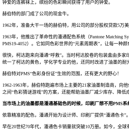
钟爱的连裤袜上，缤纷的色彩瞬间获得了用户的钟爱。
赫伯特的部门成了公司的现金牛。
1962年，准备大干一场的赫伯特，用公司的部分股权贷款5万美
1963年，他推出了革命性的潘通配色系统（Pantone Match
PMS19-4052）。它如同色彩世界的“元素周期表”，让每一种
很快，柯达跑来向潘通“呼救”。当时柯达胶卷的包装盒由多家
统一了柯达的黄色，学化学专业的他，还同时改进了油墨的耐
赫伯特对PMS“色彩身份证”生效的范围，还有更大的野心！
1962-1963年，赫伯特跑遍市场上主要的21家油墨制造商
之间“色彩猜谜游戏”的方案，还能帮助油墨厂减少库存、降低
当市场上的油墨都是潘通基础色的时候，印刷厂想不用PMS系
依靠精准的配色，潘通开始为设计师、印刷厂提供“潘通色卡”
早在20世纪70年代，潘通色卡销量就突破10万册。如今，