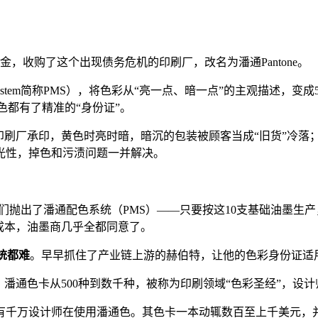
金，收购了这个出现债务危机的印刷厂，改名为潘通Pantone。
ing System简称PMS），将色彩从“亮一点、暗一点”的主观描
颜色都有了精准的“身份证”。
印刷厂承印，黄色时亮时暗，暗沉的包装被顾客当成“旧货”冷落
光性，掉色和污渍问题一并解决。
，向他们抛出了潘通配色系统（PMS）——只要按这10支基础油
成本，油墨商几乎全都同意了。
统都难
。早早抓住了产业链上游的赫伯特，让他的色彩身份证适
。潘通色卡从500种到数千种，被称为印刷领域“色彩圣经”，设
全球有千万设计师在使用潘通色。其色卡一本动辄数百至上千美元