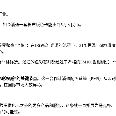
行业。
。
如今潘通一套棉布版色卡能卖到5万人民币。
整夜“淬炼”：在D65标准光源的笼罩下，21℃恒温与50%
色。
严格筛选。潘通的色彩裁判都经过了严格的FM100色相测试，
色彩权威”的关键节点
。这一合作让潘通配色系统（PMS）从印
牌，在国际市场大放异彩。
克笔，为设计师提供色卡之外的更多产品和服务，这条线一直拓展为马克杯
新的可能性。