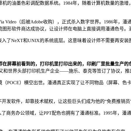
算机的油墨色彩调配数据系统。1984年，随着计算机数量的激
ideo（后被Adobe收购），正式杀入数字世界。1986年，潘通把色
主流图形软件商达成协议，让设计师在电脑上直接调用潘通色号。
嵌入了NeXT和UNIX的系统底层。这意味着设计师不需要再安
师在屏幕前看到的，打印机里打印出来的，印刷厂里批量生产的
年，潘通又和世界头部打印机生产企业——施乐、泰克等签订了协议，推
境（POCE）横空出世。潘通真正实现了让不同物品（屏幕、色
不开发软件，却靠技术赋权，让这些巨头们成为他的“免费推销员”
进入了商务办公领域，让PPT配色也拥有了潘通标准。1995年，潘通