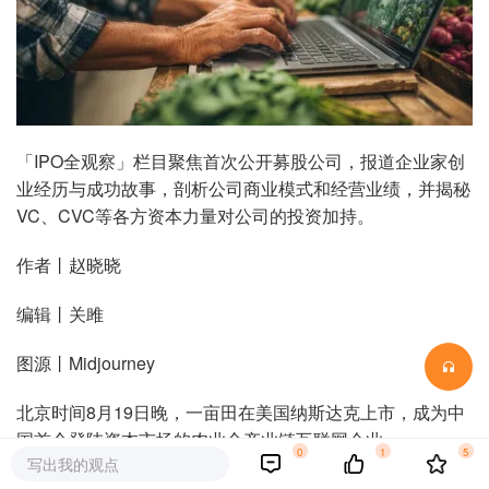
「IPO全观察」栏目聚焦首次公开募股公司，报道企业家创
业经历与成功故事，剖析公司商业模式和经营业绩，并揭秘
VC、CVC等各方资本力量对公司的投资加持。
作者丨赵晓晓
编辑丨关雎
图源丨Midjourney
北京时间8月19日晚，一亩田在美国纳斯达克上市，成为中
国首个登陆资本市场的农业全产业链互联网企业。
0
1
5
写出我的观点
一亩田此次上市共发售501万ADS（美国存托凭证），发行