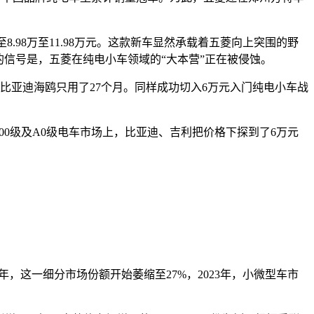
至8.98万至11.98万元。这款新车显然承载着五菱向上突围的野
的信号是，五菱在纯电小车领域的“大本营”正在被侵蚀。
比亚迪海鸥只用了27个月。同样成功切入6万元入门纯电小车战
00级及A0级电车市场上，比亚迪、吉利把价格下探到了6万元
2年，这一细分市场份额开始萎缩至27%，2023年，小微型车市