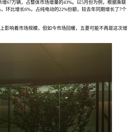
增67万辆，占整体市场增量的43%。以5月份为例，根据乘联
00%，环比增长6%，占纯电动的22%份额，较去年同期增长了7个
程度上影响着市场规模，但如今市场回暖，五菱可能不再是这次增