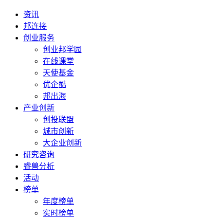
资讯
邦连接
创业服务
创业邦学园
在线课堂
天使基金
优企酷
邦出海
产业创新
创投联盟
城市创新
大企业创新
研究咨询
睿兽分析
活动
榜单
年度榜单
实时榜单