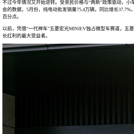
不过今年情况又开始逆转。受亲民价格与“两新”政策驱动，小车
会的数据，5月份，纯电动批发销量75.4万辆，同比增长37.7%
百分点。
以前，凭借“一代神车”五菱宏光MINIEV独占微型车赛道
长红利的最大受益者。