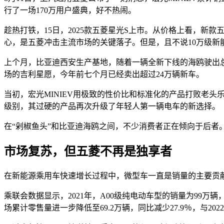
行了一场170万用户盛典，好不热闹。
趁热打铁，15日，2025款五菱星光S上市。从价格上看，新款五菱
心，是五菱冲击主流市场的关键落子。但是，且不说10万级新
上个月，比亚迪西安生产基地，随着一辆全新下线的海鸥驶出总
场的吉利星愿，今年前七个月已经卖出超过24万辆新车。
当初，宏光MINIEV用极致的性价比和标准化的产品打败老头
级别，其过硬的产品再次升级了年轻人第一辆电车的新选择。
在“剁椒鱼头”和比亚迪海鸥之间，不少消费者正在倾向于后者
市场复苏，但五菱不再是独享者
在新能源乘用车快速增长过程中，微型车一直是销量的主要贡
乘联会数据显示，2021年，A00级纯电动车型的销量为99万辆
场累计零售量进一步降低至69.2万辆，同比减少27.9％，与202