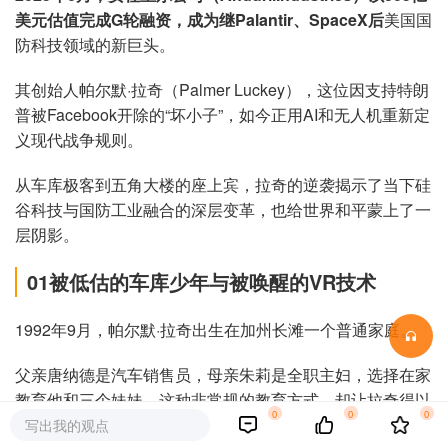
美元估值完成G轮融资，成为继Palantir、SpaceX后
美国国
防科技领域的新巨头。
其创始人帕尔默·拉奇（Palmer Luckey），这位因支持特朗
普被Facebook开除的“坏小子”，如今正用AI和无人机重新定
义现代战争规则。
从车库极客到五角大楼的座上宾，拉奇的逆袭揭示了当下硅
谷科技与国防工业融合的深层变革，也给世界和平蒙上了一
层阴影。
01被低估的车库少年与被唤醒的VR技术
1992年9月，帕尔默·拉奇出生在加州长滩一个普通家庭。
父亲唐纳德是汽车销售员，母亲朱莉是全职主妇，选择在家
教育他和三个妹妹。这种非常规的教育方式，却让拉奇得以
0
0
0
逃脱传统课堂的束缚。
写出我的观点