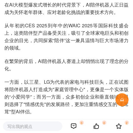
在AI大模型爆发式增长的时代背景下，AI陪伴机器人正日益
成为关怀老年群体、应对老龄化挑战的重要技术方向。
从年初的CES 2025到年中的WAIC 2025等国际科技盛会
上，这类陪伴型产品备受关注，吸引了全球家电巨头和初创
企业的目光，共同探索“陪伴”这一兼具温情与巨大市场潜力
的领域。
在繁荣的背后，AI陪伴机器人赛道上却悄悄出现了理念的分
化。
一方面，以三星、LG为代表的家电与科技巨头，正在试图
将陪伴机器人打造成为"家庭管理中心"，更像是一个实体版
的“小爱同学”；而另一方面，众多初创企业和垂直领域公司
则选择了"情感优先"的发展路径，更加注重情感交互的"毛茸
茸"型AI伴侣。
0
0
2
两种截然不同的发展路径，不仅反映了不同行业对于市场需
写出我的观点
求的不同理解，也预示着未来AI陪伴机器人潜在的演进方