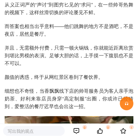
从义正词严的“声讨”到图穷匕见的“求问”，在一些帅哥热舞
的视频下，这样丝滑切换的评论屡见不鲜。
而答案也相当出乎意料——他们跳舞的地方不是酒吧，不是
夜店，居然是餐厅。
并且，无需额外付费，只需一顿火锅钱，你就能近距离欣赏
到堪比男模的表演。足够大胆的话，上手摸一下腹肌也不是
不可以。
颜值的诱惑，终于从网红景区卷到了餐饮界。
细想也不奇怪，当香飘飘线下店的帅哥服务员为客人亲手泡
奶茶、好利来靠店员身穿“高定制服”出圈，你或许已经猜
到，爱整活的餐厅迟早也会出这一招。
0
0
1
写出我的观点