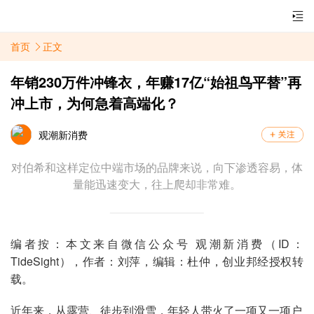
首页
正文
年销230万件冲锋衣，年赚17亿“始祖鸟平替”再
冲上市，为何急着高端化？
观潮新消费
对伯希和这样定位中端市场的品牌来说，向下渗透容易，体
量能迅速变大，往上爬却非常难。
编者按：本文来自微信公众号 观潮新消费（ID：
TideSight），作者：刘萍，编辑：杜仲，创业邦经授权转
载。
近年来，从露营、徒步到滑雪，年轻人带火了一项又一项户