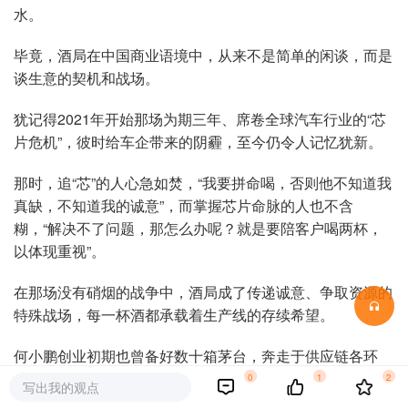
水。
毕竟，酒局在中国商业语境中，从来不是简单的闲谈，而是
谈生意的契机和战场。
犹记得2021年开始那场为期三年、席卷全球汽车行业的“芯
片危机”，彼时给车企带来的阴霾，至今仍令人记忆犹新。
那时，追“芯”的人心急如焚，“我要拼命喝，否则他不知道我
真缺，不知道我的诚意”，而掌握芯片命脉的人也不含
糊，“解决不了问题，那怎么办呢？就是要陪客户喝两杯，
以体现重视”。
在那场没有硝烟的战争中，酒局成了传递诚意、争取资源的
特殊战场，每一杯酒都承载着生产线的存续希望。
何小鹏创业初期也曾备好数十箱茅台，奔走于供应链各环
节，以酒为媒，用诚意敲开合作大门。
0
1
2
写出我的观点