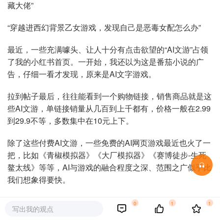
藏大佬”
“穿越进西幻背景乙女游戏，发现自己是恶毒女配怎么办”
最近，一些充满噱头、让人十分有点击欲望的“AI文游”占领
了我的小红书首页。一开始，我还以为这是番茄小说的广
告，仔细一看才发现，原来是AI文字游戏。
拉到帖子最后，往往能看到一个购物链接，销售商品就是这
些AI文游，单链接销量从几百到上千都有，价格一般在2.99
到29.9不等，多数集中在10元上下。
除了这些付费AI文游，一些免费的AI网页游戏最近也火了一
把，比如《青椒模拟器》《大厂模拟器》《赛博徒步-生死
鳌太线》等等，AI与游戏的融合程度之深、范围之广似乎比
我们想象得要快。
那么，AI浪潮席卷游戏行业的当下，AI文游的火爆是借了东
0
1
1
写出我的观点
风，还是确有其才？它们的商业化道路顺遂吗，它们又真的