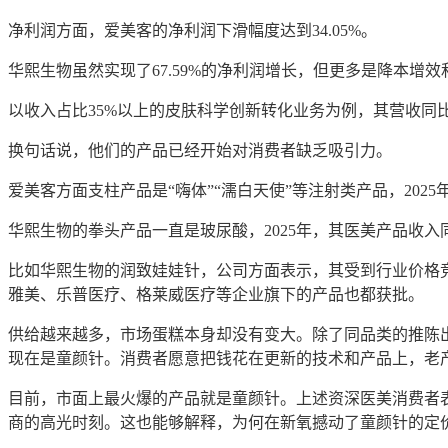
净利润方面，爱美客的净利润下滑幅度达到
34.05%
。
华熙生物虽然实现了
67.59%的净利润增长
，
但
更多是
降本增效
以收入占比
35%以上的皮肤科学创新转化业务为例，其营收
同
换句话说，他们的产品已经开始对消费者缺乏吸引力。
爱美客方面支柱产品是
“嗨体”“
濡白天使
”等注射类产品，202
华熙生物的拳头产品一直是玻尿酸，
2025年，其医美产品收入
比如华熙生物的
润致娃娃针
，公司方面表示，其
受到
行业价格
雅美、
乐普医疗、格莱威医疗
等企业旗下的产品也都获批。
供给越来越多，市场蛋糕本身却没有变大。除了同品类的推陈
现在是童颜针。消费者愿意把钱花在更新的技术和产品上，老
目前，市面上最火爆的产品就是童颜针。上述资深医美消费者
商
的高光时刻。这也能够解释，为何在新氧撼动了童颜针的定