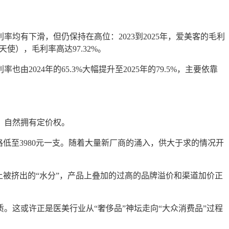
利率均有下滑，
但
仍保持在高位：
2023到2025年，爱美客的毛利
如濡白天使），毛利率高达
97.32%
。
由2024年的65.3%大幅提升至2025年的79.5%，主要依靠
，自然拥有定价权。
格低至
3980
元一支。随着大量新厂商的涌入，供大于求的情况开
上
被挤出的
“水分
”
，
产品上叠加的过高的品牌溢价和渠道加价正
质。这或许正是
医美行业从
“奢侈品”神坛走向“大众消费品”过程