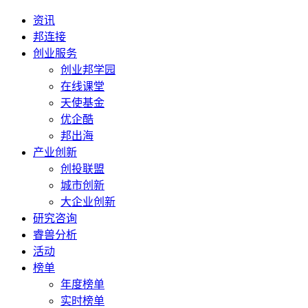
资讯
邦连接
创业服务
创业邦学园
在线课堂
天使基金
优企酷
邦出海
产业创新
创投联盟
城市创新
大企业创新
研究咨询
睿兽分析
活动
榜单
年度榜单
实时榜单