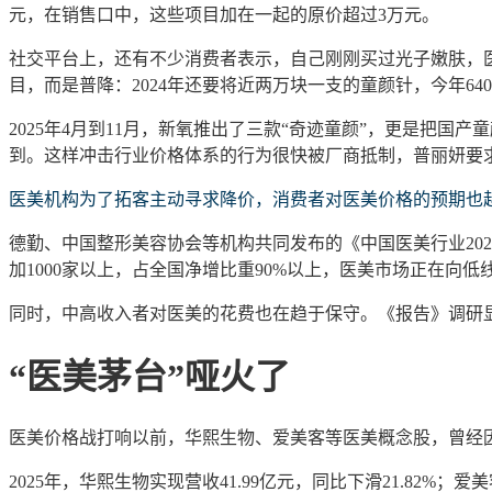
元，在销售口中，这些项目加在一起的原价超过3万元。
社交平台上，还有不少消费者表示，自己刚刚买过光子嫩肤，
目，而是普降：
2024年还要将近两万块一支的童颜针，今年64
2025年4月到11月，新氧推出了三款“
奇迹童颜
”，更是把国产
到。这样冲击行业价格体系的行为很快被厂商抵制，
普丽妍
要
医美机构为了拓客主动寻求降价，消费者对医美价格的预期也
德勤、中国整形美容协会等机构共同发布的《中国医美行业
2
加1000家以上，占全国净增比重90%以上，医美市场正在向低
同时，中高收入者对医美的花费也在趋于保守。《报告》调研
“医美茅台”哑火了
医美价格战打响以前，华熙生物、爱美客等医美概念股，曾经
2025年，华熙生物实现营收41.99亿元，同比下滑21.82%；爱美