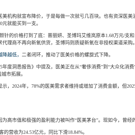
医美机构就宣布降价，于是每做一次就亏几百块。也有资深医美
00元就能买到一支。
童颜针的价格打到了底：普丽妍、
圣博玛
艾维岚
原本
1.68万元/
求代理商不再向新氧供货，
圣博玛
则质疑新氧在非授权渠道采购
越降越低，
二者闭环，推动了医美价格的螺旋式下降。
025年度洞悉报告》中提及，医美正在从“奢侈消费”到“大众化消
线城市拓展。
显示，
2024年，78%的医美需求者维持或增加了消费金额，但20
因为高市值和极强的盈利能力被
叫作
“医美茅台”。现如今，曾
客的营收为24.53亿元，同比下滑18.84%。