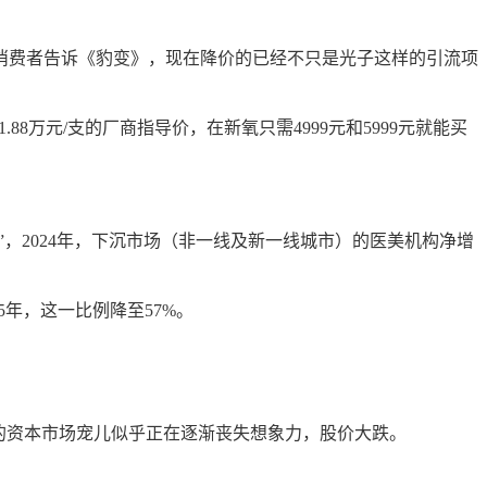
消费者告诉
《
豹变
》
，现在降价的已经不只是光子这样的引流项
支和1.88万元/支的厂商指导价，在新氧只需4999元和5999元就能买
。
费”，2024年，下沉市场（非一线及新一线城市）的医美机构净增
25年，这一比例降
至
57%。
经的资本市场宠儿似乎正在逐渐丧失想象力，股价大跌。