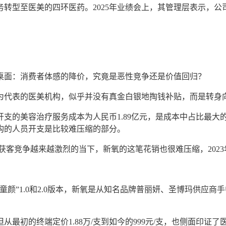
务转型至医美的四环医药。
2025年业绩会上，其管理层表示，公
。
桌面：消费者体感的降价，究竟是恶性竞争还是价值回归？
为代表的医美机构，似乎并没有真金白银地掏钱补贴，而是转身
等开支的美容治疗服务成本为人民币1.89亿元，是成本中占比最
构的人员开支是比较难压缩的部分。
元。获客竞争越来越激烈的当下，新氧的这笔花销也很难压缩，202
迹童颜”1.0和2.0版本，新氧是从知名品牌普丽妍、
圣博玛
供应商手
。
但从最初的终端定价
1.88万/支到如今的999元/支，也侧面印