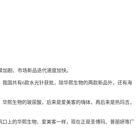
续加剧、市场新品迭代速度
加快
。
9月，我国共有6款水光针获批，除华熙生物的两款新品外，还有海
、华熙生物的玻尿酸，后来是爱美客的嗨体，再后来是热玛吉，
风口上的华熙生物、爱美客一样，现在正是圣
博玛、普丽妍等厂