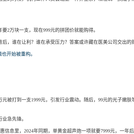
24年要2万块一支，现在999元的拼团价就能购得。
背后，
谁在让利
？
谁在承受压力？
答案或许藏在医美公司交出的
辑
也开始被重构。
万元被打到一支
1999元，引发行业震动。随后，99元的光子嫩
行业急先锋。
惠信息里，
2024年同期，单黄金超声炮一项就要7999元，一年