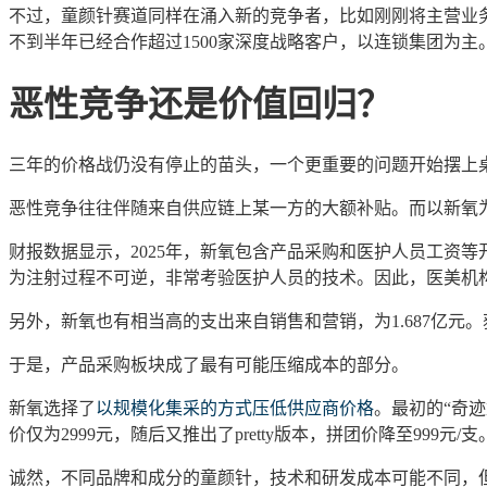
不过，童颜针赛道同样在涌入新的竞争者，比如刚刚将主营业
不到半年已经合作
超过
1500家深度战略客户，以连锁集团为
主
恶性竞争还是价值回归？
三年的价格战仍没有停止的苗头，一个更重要的问题开始摆上
恶性竞争往往伴随来自供应链上某一方的大额补贴。而以新氧
财报数据显示，
2025年，新氧包含产品采购和医护人员工资
为注射过程不可逆，非常考验医护人员的技术。因此，医美机
另外，新氧也有相当高的支出来自销售和营销，为
1.687亿
于是，产品采购板块成了最有可能压缩成本的部分。
新氧选择了
以规模化集采的方式压低供应商价格
。最初的
“奇
价仅为2999元，随后又推出了pretty版本，拼团价降至999元/支
诚然，不同品牌和成分的童颜针
，
技术和研发成本可能不同，