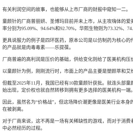
有关利润空间的故事，也能够从上市厂商的财报中窥知一二。
童颜针的厂商普丽妍、
圣博玛
目前并未上市，
从
主攻嗨体的爱
率分别为95.09%、94.64%和92.70%，华熙生物则为73.3
更具说服力的例子是四环医药，原本公司是以仿制药为核心的
的产品就是肉毒毒素——
乐提葆
。
厂商普遍的高利润是压价的基础，供给变化则给了医美机构压
以童颜针为例，刚刚流行时，市面上的产品主要是塑颜萃和
艾
但截至
2025年11月，我国已经有10款童颜针获批。就连头部
始出现，定价权也就自然转移到拥有更多选择的医美机构一端
因此，虽然名为
“价格战”，但这场降价潮更像是医美行业本
在被剥离。
对于厂商来说，这不再是一场有关稀缺性的游戏，而对于消费
中
必然经历的过程。