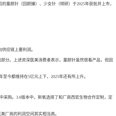
司的
童颜针（回颜臻）、少女针（倾研）于
2025年获批并上市
，
向供应链上要利润。
大的部分。上述资深医美消费者表示，童颜针虽然很看产品，但因
3年至今都维持在5亿元上下，2025年还有所上升。
中采购。
3.0版本中，新氧选择了和厂商西宏生物合作定制，定
证了医美厂商的利润空间其实相当高。