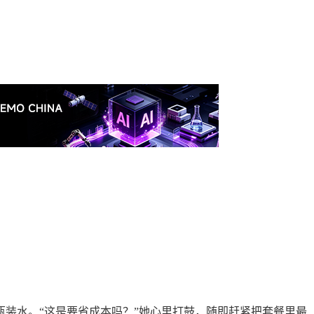
瓶装水。
“这
是要
省
成本
吗？
”她心里打鼓，随即赶紧把套餐里最