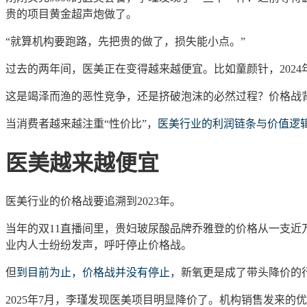
贵的项目黄金超声炮做了。
“就算机构要跑路，先把贵的做了，损失能小点。”
过去的两年间，医美正在变得越来越便宜。比如
童颜针
，
20
这是竭泽而渔的
恶性竞争，还是挤破泡沫的必然过程？价格战
当消费者越来越注重
“性价比”，
医美行业的
利润链条与价值逻
医美越来越便宜
医美行业的价格战要追溯到
2023年。
当年的双
11
直播间里，贵妇玻尿酸品牌乔雅登的价格从一支近
业内人士纷纷发声，呼吁停止价格战。
但
到目前为止，价格战并没有停止
，新氧更是成了带头降价的
2025年7月，
李瑾
发现医美项目明显降价了。机构销售发来的优