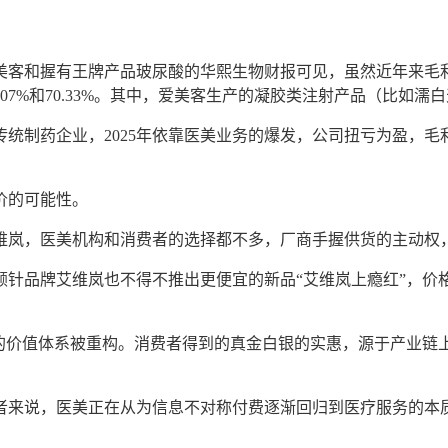
美客和握有王牌产品玻尿酸的华熙生物
财报可见
，虽然近年来毛
2%、74.07%和70.33%。其中，爱美客生产的凝胶类注射产品（比
传统制药企业，
2025年依靠医美业务的爆发，公司扭亏为盈，毛利率也
价的可能性。
维岚
，医美机构和消费者的选择都不多，厂商手握供货的主动权
童颜针品牌艾维岚也不得不推出更便宜的新品“
艾维岚上瘾红
”
，价
。
身的价值体系被重构。消费者得到的真金白银的实惠，源于产业链
者来说，医美正在从为信息不对称付费逐渐回归到医疗服务的本