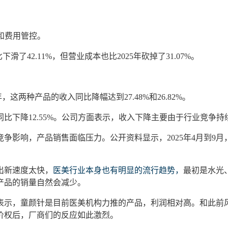
和费用管控
。
比
下滑了
42.11%，但营业成本也比
2025
年砍掉了
31.07%。
5年，这两种产品的收入同比降幅达到
27.48%
和
26.82%
。
同比下降
12.55%
。
公司方面表示，
收入下降主要
由于
行业竞争持
竞争影响，产品销售面临压力。公开资料显示，
2025年4月到
出新速度太快，
医美行业本身也有明显的流行趋势，
最初是水光
产品的销量自然会减少。
表示，童颜针是目前医美机构力推的产品，利润相对高。
和此前
价权后，厂商们的反应如此激烈。