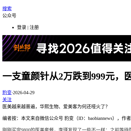
搜索
公众号
登录 | 注册
一支童颜针从2万跌到999元
豹变
·
2026-04-29
关注
医美越来越普遍，华熙生物、爱美客为何还哑火了？
编者按：本文来自微信公众号 豹变（ID：baobiannews），作
刚刚买完
9800的医美套餐，李瑾发现
了一些不一样
：之前等待