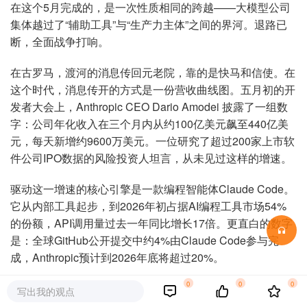
在这个5月完成的，是一次性质相同的跨越——大模型公司
集体越过了“辅助工具”与“生产力主体”之间的界河。退路已
断，全面战争打响。
在古罗马，渡河的消息传回元老院，靠的是快马和信使。在
这个时代，消息传开的方式是一份营收曲线图。五月初的开
发者大会上，Anthropic CEO Dario Amodei 披露了一组数
字：公司年化收入在三个月内从约100亿美元飙至440亿美
元，每天新增约9600万美元。一位研究了超过200家上市软
件公司IPO数据的风险投资人坦言，从未见过这样的增速。
驱动这一增速的核心引擎是一款编程智能体Claude Code。
它从内部工具起步，到2026年初占据AI编程工具市场54%
的份额，API调用量过去一年同比增长17倍。更直白的数字
是：全球GitHub公开提交中约4%由Claude Code参与完
成，Anthropic预计到2026年底将超过20%。
0
0
0
这是一个堪称“事件视界”式的商业增长故事。Claude Code
写出我的观点
跑通了一件事：Agent不只能辅助编程，它能在真实工程环