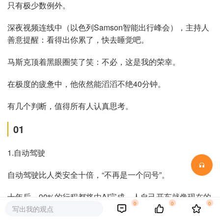
只有极少数例外。
深夜视频连线中（以色列Samson智能出行峰会），主持人
善意提醒：看得出你累了，快去睡觉吧。
马斯克顶着黑眼圈笑了笑：不必，这是我的荣幸。
在极度的疲惫中，他依然能滔滔不绝40分钟。
有几个判断，值得所有人认真思考。
01
1.自动驾驶
自动驾驶比人类安全十倍，“不再是一个问号”。
十年后，90%的行程都将由AI完成，人自己开车就像现在的
0
0
0
骑马一样，成为一种小众爱好。
写出我的观点