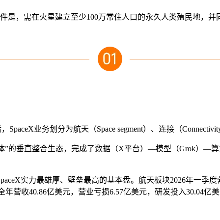
属条件是，需在火星建立至少100万常住人口的永久人类殖民地，
ceX业务划分为航天（Space segment）、连接（Connectivity
”的垂直整合生态，完成了数据（X平台）—模型（Grok）—算力（Co
eX实力最雄厚、壁垒最高的基本盘。航天板块2026年一季度营收
全年营收40.86亿美元，营业亏损6.57亿美元，研发投入30.04亿