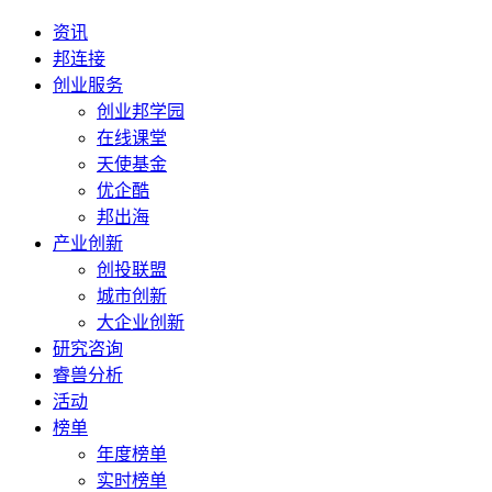
资讯
邦连接
创业服务
创业邦学园
在线课堂
天使基金
优企酷
邦出海
产业创新
创投联盟
城市创新
大企业创新
研究咨询
睿兽分析
活动
榜单
年度榜单
实时榜单