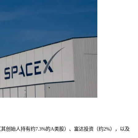
ners（其创始人持有约7.3%的A类股）、富达投资（约2%），以及