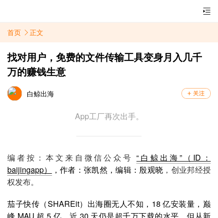
首页
正文
找对用户，免费的文件传输工具变身月入几千
万的赚钱生意
白鲸出海
App工厂再次出手。
编者按：本文来自微信公众号
“白鲸出海”（ID：
baijingapp）
，作者：张凯然，编辑：殷观晓
，创业邦经授
权发布。
茄子快传（SHAREit）出海圈无人不知，18 亿安装量，巅
峰 MAU 超 5 亿，近 30 天仍是超千万下载的水平，但从新