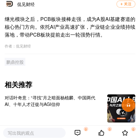
侃见财经
继光模块之后，PCB板块接棒走强，成为A股AI基建赛道的
核心热门方向。依托AI产业高速扩张，产业链企业业绩持续
落地，带动PCB板块提前走出一轮强势行情。
作者：侃见财经
鹏鼎控股
相关推荐
对话叶奇意：“寻找”月之暗面杨植麟、中国两代
AI、十年人才迁徙与AGI信仰
0
0
0
写出我的观点
暴增110%！1200亿亿纬锂能，业绩持续爆发