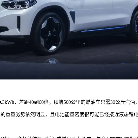
.3kWh，差距40到60倍。续航500公里的燃油车只需30公斤汽
电池的重量劣势依然明显，且电池能量密度很可能已经接近液态锂