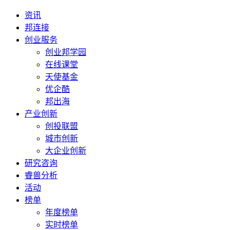
资讯
邦连接
创业服务
创业邦学园
在线课堂
天使基金
优企酷
邦出海
产业创新
创投联盟
城市创新
大企业创新
研究咨询
睿兽分析
活动
榜单
年度榜单
实时榜单