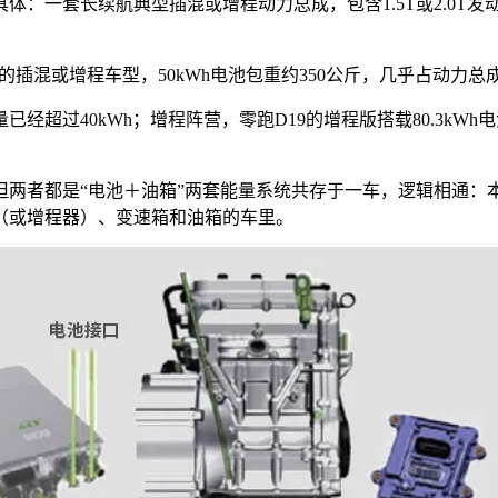
一套长续航典型插混或增程动力总成，包含1.5T或2.0T发动
的插混或增程车型，50kWh电池包重约350公斤，几乎占动力总
超过40kWh；增程阵营，零跑D19的增程版搭载80.3kWh
两者都是“电池＋油箱”两套能量系统共存于一车，逻辑相通：本
（或增程器）、变速箱和油箱的车里。