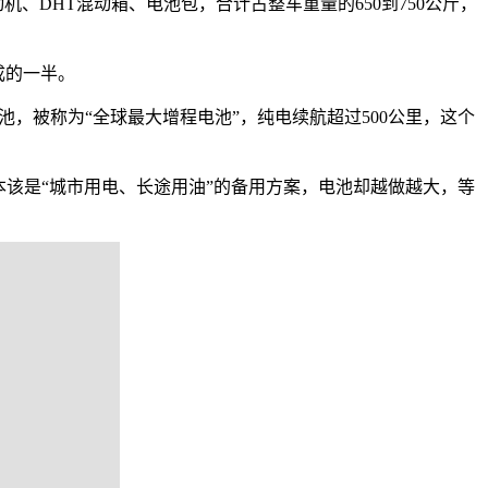
机、DHT混动箱、电池包，合计占整车重量的650到750公斤，
成的一半。
电池，被称为“全球最大增程电池”，纯电续航超过500公里，这个
该是“城市用电、长途用油”的备用方案，电池却越做越大，等