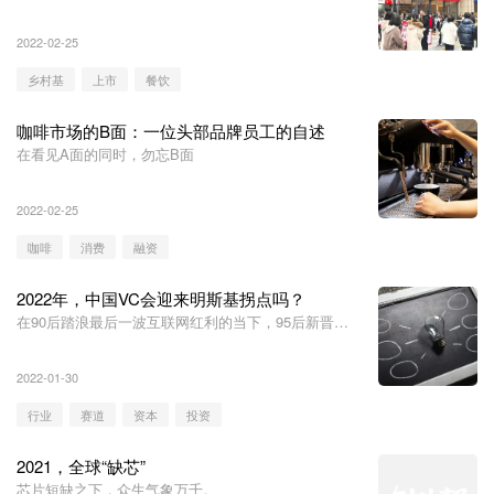
回资本市场的乡村基如何避免重蹈复辙？从一家租赁店
铺到成为“重庆人食堂”，这家中式快餐店是如何在人们
2022-02-25
心中获得稳固地位？
乡村基
上市
餐饮
咖啡市场的B面：一位头部品牌员工的自述
在看见A面的同时，勿忘B面
2022-02-25
咖啡
消费
融资
2022年，中国VC会迎来明斯基拐点吗？
在90后踏浪最后一波互联网红利的当下，95后新晋投
资人正在面对前所未有的压力和挑战。当然混沌与危机
也意味着无限的可能与生机。
2022-01-30
行业
赛道
资本
投资
2021，全球“缺芯”
芯片短缺之下，众生气象万千。