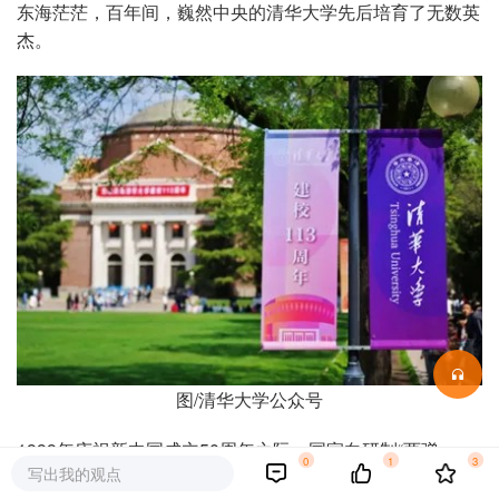
东海茫茫，百年间，巍然中央的清华大学先后培育了无数英
杰。
图/清华大学公众号
1999年庆祝新中国成立50周年之际，国家向研制“两弹一
0
1
3
写出我的观点
星”作出突出贡献的23位科技专家予以表彰颁授“两弹一星”功