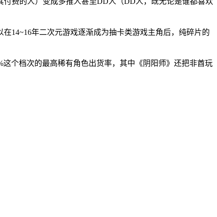
付费的人）变成多推人甚至DD人（DD人，既无论是谁都喜欢
14~16年二次元游戏逐渐成为抽卡类游戏主角后，纯碎片的
.5%这个档次的最高稀有角色出货率，其中《阴阳师》还把非酋玩