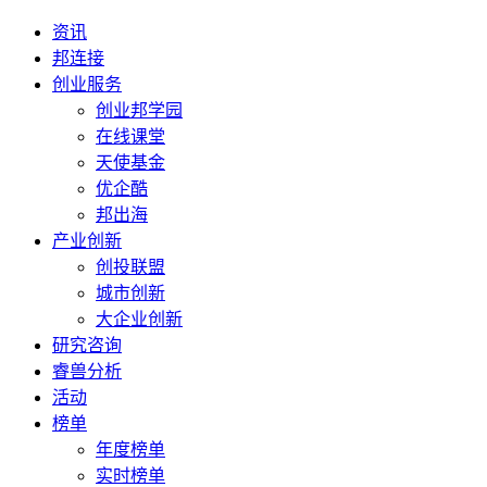
资讯
邦连接
创业服务
创业邦学园
在线课堂
天使基金
优企酷
邦出海
产业创新
创投联盟
城市创新
大企业创新
研究咨询
睿兽分析
活动
榜单
年度榜单
实时榜单