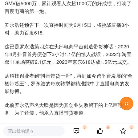
GMV破5000万，累计观看人次超1000万的好成绩，打响了
百度电商的第一炮。
罗永浩还预告下一次直播时间为6月15日，将挑战直播8小
时，助力百度618。
这已是罗永浩第四次在头部电商平台创造带货神话：2020
年4月抖音首秀便创下3小时1.1亿的惊人战绩，2022年淘宝
双11单场突破2.1亿元，2023年京东618达成1.5亿元成交。
从科技创业者到“抖音带货一哥”，再到如今跨平台发展的“全
栖带货王”，罗永浩的每次转型都精准踩中了直播电商的发
展脉搏。
此前罗永浩声名大噪是因为其创业失败留下的上亿巨额债
务，为了还债，他杀入直播带货赛道。
从“真能还”到上演“真还传”，他的债务也从6亿变成了13亿。
0
0
0
写出我的观点
他凭直播带货赚取上亿元还债，不仅激励了深陷债务困境的