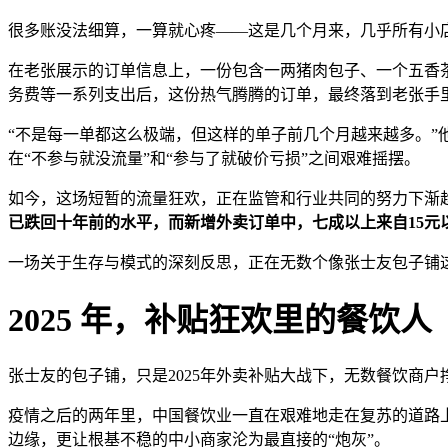
很多账没法细算，一算就心疼——这是几个月来，几乎所有小
在老张展示的订单信息上，一份包含一两猪肉包子、一个五香茶叶
务费等一系列支出后，这份热气腾腾的订单，最终落到老张手里
“不是每一单都这么极端，但这样的单子前几个月越来越多。”
在“不参与就没流量”和“参与了就破价亏损”之间艰难摇摆。
如今，这场短暂的流量狂欢，正在监管和行业共同的努力下渐
已跌回十年前的水平，而新增外卖订单中，七成以上来自15元
一场关于生存与模式的深刻反思，正在无数个像张士友包子铺
2025 年，补贴狂欢里的餐饮人
张士友的包子铺，只是2025年外卖补贴大战下，无数餐饮商
疫情之后的两年里，中国餐饮业一直在艰难地走在复苏的道路
边缘，更让根基不稳的中小商家沦为最直接的“炮灰”。