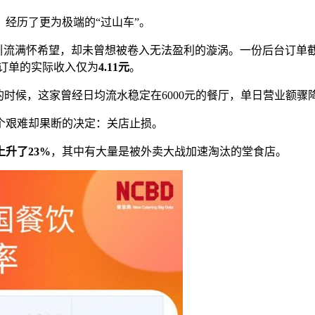
经历了更为极端的“过山车”。
引流满怀希望，却未曾想被卷入无法盈利的漩涡。一份后台订单截
笔订单的实际收入仅为
4.11元
。
时候，这家曾经日均流水稳定在6000元的餐厅，单日营业额骤降
个艰难却果断的决定：关店止损。
上升了23%
，其中有大量是被外卖大战加速淘汰的堂食店。