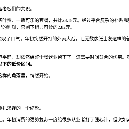
店老板们的共识。
蛋、一瓶可乐的套餐，共计23.18元。经过平台复杂的补贴规
的利润，只剩下稍显可怜的2.82元。
他叹了口气，年初突然开打的外卖大战，让无数像张士友这样的普
趋平静，却依然给整个餐饮业留下了一道需要时间愈合的伤疤。
以下的低价区间。
这样的角落里，悄然开始。
户挣扎求存的一个缩影。
上。年初消费的强势复苏一度给很多从业者打了强心针，但突如其