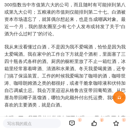
300指数当中市值第六大的公司，而且随时有可能掉到第八
或第九大公司；五粮液的市值则仅能排到第二十七。白酒被
资本市场遗忘了，就算偶尔想起来，也是当成嘲讽对象。最
近一个月，我的朋友圈至少有七个人发布或转发了关于“白
酒为什么过时了”的讨论。
我从来没看懂过白酒，不是因为我不爱喝酒，恰恰是因为我
太爱喝酒。我在家中的工作台下方就是个酒柜，里面塞了三
四十瓶各式各样的酒。厨房的橱柜里放了不止一箱红酒，冰
箱里经常塞着啤酒、清酒和水果酒。冬天我爱喝黄酒，还专
门搞了保温装置。工作的时候我爱喝加了咖啡的酒，咖啡世
涛、咖啡朗姆酒之类的都很好，或者干脆拿咖啡液和伏特加
自己调威士忌。我会万里迢迢从格鲁吉亚带回葡萄酒、从巴
厘岛带回椰子蒸馏酒，哪怕为此额外付出托运费。我唯一不
喜欢的主要酒类，就是白酒。
声明一下，我不是单纯觉得白酒不好喝——用“好喝”两个字
1
2
1
写出我的观点
点评酒，本来就是片面的。如果一定要说偏好，我比较喜欢