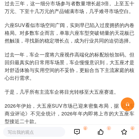
过去三年，这一细分市场参与者数量增长超3倍。上至五十
万元、下至十几万元的产品铺满市场，几乎难寻市场空白。
六座SUV看似市场空间广阔，实则早已陷入过度拥挤的内卷
格局。对多数车企而言，单靠六座车型突破销量的天花板已
然触顶，寻找新的稳定增长点，成为行业共同的迫切选择。
过去一年，车企一度将六座视作高端化的标配纷纷加码。但
回归最真实的日常用车场景，车企慢慢意识到，大五座才是
对舒适体验与实用空间的不妥协，更贴合当下主流家庭的核
心出行需求。
于是，几乎所有主流车企将目光转移至大五座赛道。
2026年伊始，大五座SUV市场已迎来密集布局，据《汽车
商业评论》不完全统计，2026年年内即将上市的大五座车
型接近二十款。
0
1
0
写出我的观点