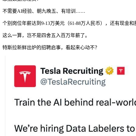
不需要AI经验、朝九晚五、有培训……
个别岗位年薪达到
9-13万美元（61-88万人民币）
，还有现金和
这么一算，岂不是四舍五入
百万年薪
了。
特斯拉
新鲜出炉的招聘启事，看起来心动不？