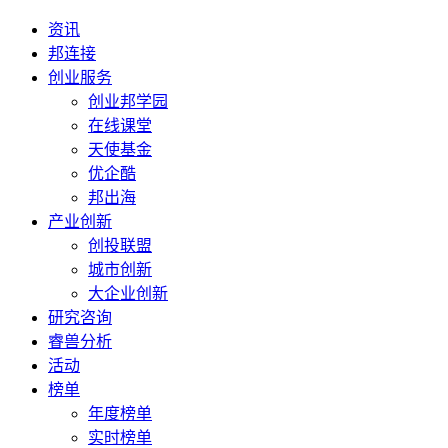
资讯
邦连接
创业服务
创业邦学园
在线课堂
天使基金
优企酷
邦出海
产业创新
创投联盟
城市创新
大企业创新
研究咨询
睿兽分析
活动
榜单
年度榜单
实时榜单