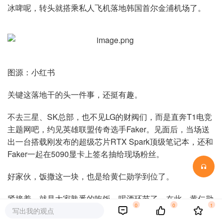
冰啤呢，转头就搭乘私人飞机落地韩国首尔金浦机场了。
图源：小红书
关键这落地干的头一件事，还挺有趣。
不去三星、SK总部，也不见LG的财阀们，而是直奔T1电竞
主题网吧，约见英雄联盟传奇选手Faker。见面后，当场送
出一台搭载刚发布的超级芯片RTX Spark顶级笔记本，还和
Faker一起在5090显卡上签名抽给现场粉丝。
好家伙，饭撒这一块，也是给黄仁勋学到位了。
紧接着，就是大家熟悉的吃饭、喝酒环节了。在此，黄仁勋
0
0
1
不仅学会了紫苏叶包肉，还在桌上写下了“到此一游”的字
写出我的观点